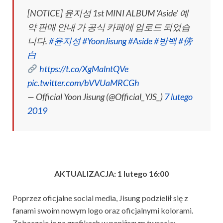
[NOTICE] 윤지성 1st MINI ALBUM 'Aside’ 예
약 판매 안내 가 공식 카페에 업로드 되었습
니다.
#윤지성
#YoonJisung
#Aside
#방백
#傍
白
https://t.co/XgMalntQVe
pic.twitter.com/bVVUaMRCGh
— Official Yoon Jisung (@Official_YJS_)
7 lutego
2019
AKTUALIZACJA: 1 lutego 16:00
Poprzez oficjalne social media, Jisung podzielił się z
fanami swoim nowym logo oraz oficjalnymi kolorami.
Zobaczcie je na grafikach w poniższym tweecie: