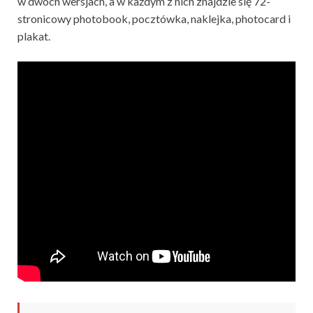
w dwóch wersjach, a w każdym z nich znajdzie się 72-
stronicowy photobook, pocztówka, naklejka, photocard i
plakat.