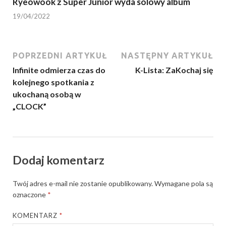
Ryeowook z Super Junior wyda solowy album
19/04/2022
POPRZEDNI ARTYKUŁ
NASTĘPNY ARTYKUŁ
Infinite odmierza czas do
K-Lista: ZaKochaj się
kolejnego spotkania z
ukochaną osobą w
„CLOCK”
Dodaj komentarz
Twój adres e-mail nie zostanie opublikowany.
Wymagane pola są
oznaczone
*
KOMENTARZ
*