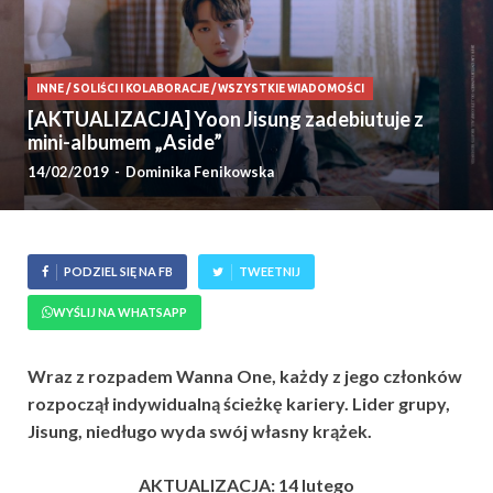
INNE
/
SOLIŚCI I KOLABORACJE
/
WSZYSTKIE WIADOMOŚCI
[AKTUALIZACJA] Yoon Jisung zadebiutuje z
mini-albumem „Aside”
14/02/2019
-
Dominika Fenikowska
PODZIEL SIĘ NA FB
TWEETNIJ
WYŚLIJ NA WHATSAPP
Wraz z rozpadem Wanna One, każdy z jego członków
rozpoczął indywidualną ścieżkę kariery. Lider grupy,
Jisung, niedługo wyda swój własny krążek.
AKTUALIZACJA: 14 lutego