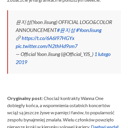
윤지성(Yoon Jisung) OFFICIAL LOGO&COLOR
ANNOUNCEMENT
#윤지성
#YoonJisung
https://t.co/6A6l97HGYx
pic.twitter.com/N2thHd9sm7
— Official Yoon Jisung (@Official_YJS_)
1 lutego
2019
Oryginalny post:
Chociaż kontrakty Wanna One
dobiegły końca, a wspomnienia ostatnich koncertów
wciąż są jeszcze żywe w pamięci fanów, to popularność
zespołu bynajmniej zmalała. Wielu członków powzięło
pierwsze kroki w kierunku solowej kariery.
Daehwi wydał