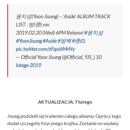
윤지성(Yoon Jisung) – ‘Aside’ ALBUM TRACK
LIST : 방(傍) ver.
2019.02.20 (Wed) 6PM Release!
#윤지성
#YoonJisung
#Aside
#방백
#傍白
pic.twitter.com/zFqoi6MrNy
— Official Yoon Jisung (@Official_YJS_)
10
lutego 2019
AKTUALIZACJA: 7 lutego
Jisung podzielił się trailerem całego albumu. Oprócz tego
dodał szczegóły fizycznego krążka. Zostanie on wydany