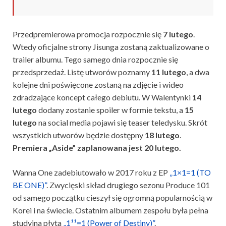
Przedpremierowa promocja rozpocznie się
7 lutego
.
Wtedy oficjalne strony Jisunga zostaną zaktualizowane o
trailer albumu. Tego samego dnia rozpocznie się
przedsprzedaż. Listę utworów poznamy
11 lutego
, a dwa
kolejne dni poświęcone zostaną na zdjęcie i wideo
zdradzające koncept całego debiutu. W Walentynki
14
lutego
dodany zostanie spoiler w formie tekstu, a
15
lutego
na social media pojawi się teaser teledysku. Skrót
wszystkich utworów będzie dostępny
18 lutego
.
Premiera „Aside” zaplanowana jest 20 lutego.
Wanna One zadebiutowało w 2017 roku z EP
„1×1=1 (TO
BE ONE)”
. Zwycięski skład drugiego sezonu Produce 101
od samego początku cieszył się ogromną popularnością w
Korei i na świecie. Ostatnim albumem zespołu była pełna
studyjna płyta
„1¹¹=1 (Power of Destiny)”
.