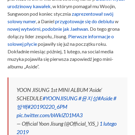
urodzinowy kawałek
, w którym pomagał mu Woojin,
Sungwoon pod koniec stycznia
zaprezentował swój
solowy numer
, a Daniel
przygotowuje się do debiutu
w
nowej wytwórni
,
podobnie jak Jaehwan
. Do tego grona
dołączy lider zespołu, Jisung.
Pierwsze informacje o
solowej płycie
pojawiły się już na początku roku.
Dokładnie miesiąc później, 1 lutego, na social media
muzyka pojawiła się pierwsza zapowiedź jego mini-
albumu „Aside”.
YOON JISUNG 1st MINI ALBUM 'Aside’
SCHEDULE
#YOONJISUNG
#윤지성
#Aside
#
방백
#20190220_6PM
pic.twitter.com/bWklZ01MA3
— Official Yoon Jisung (@Official_YJS_)
1 lutego
2019