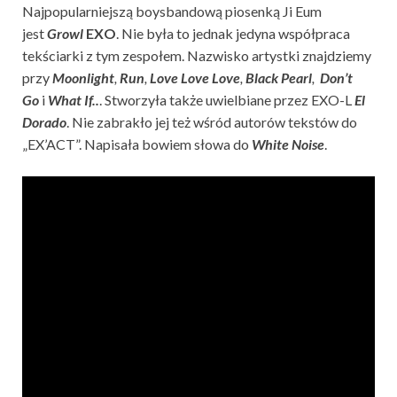
Najpopularniejszą boysbandową piosenką Ji Eum
jest
Growl
EXO
. Nie była to jednak jedyna współpraca
tekściarki z tym zespołem. Nazwisko artystki znajdziemy
przy
Moonlight
,
Run
,
Love Love Love
,
Black Pearl
,
Don’t
Go
i
What If..
. Stworzyła także uwielbiane przez EXO-L
El
Dorado
. Nie zabrakło jej też wśród autorów tekstów do
„EX’ACT”. Napisała bowiem słowa do
White Noise
.