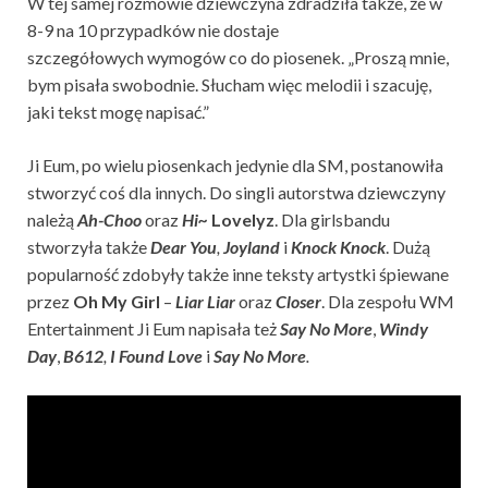
W tej samej rozmowie dziewczyna zdradziła także, że w
8-9 na 10 przypadków nie dostaje
szczegółowych wymogów co do piosenek. „Proszą mnie,
bym pisała swobodnie. Słucham więc melodii i szacuję,
jaki tekst mogę napisać.”
Ji Eum, po wielu piosenkach jedynie dla SM, postanowiła
stworzyć coś dla innych. Do singli autorstwa dziewczyny
należą
Ah-Choo
oraz
Hi~
Lovelyz
. Dla girlsbandu
stworzyła także
Dear You
,
Joyland
i
Knock Knock
. Dużą
popularność zdobyły także inne teksty artystki śpiewane
przez
Oh My Girl
–
Liar Liar
oraz
Closer
. Dla zespołu WM
Entertainment Ji Eum napisała też
Say No More
,
Windy
Day
,
B612
,
I Found Love
i
Say No More
.