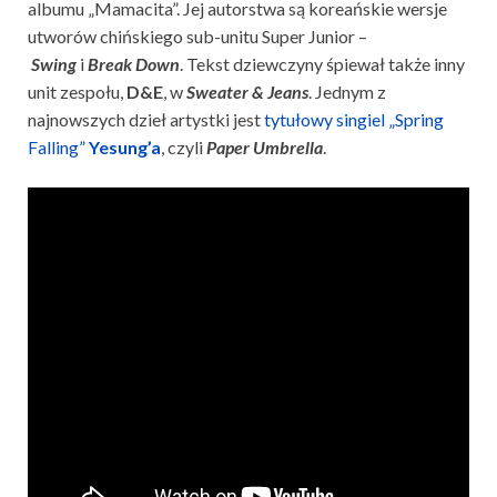
albumu „Mamacita”. Jej autorstwa są koreańskie wersje
utworów chińskiego sub-unitu Super Junior –
Swing
i
Break Down
. Tekst dziewczyny śpiewał także inny
unit zespołu,
D&E
, w
Sweater & Jeans
. Jednym z
najnowszych dzieł artystki jest
tytułowy singiel „Spring
Falling”
Yesung’a
, czyli
Paper Umbrella
.