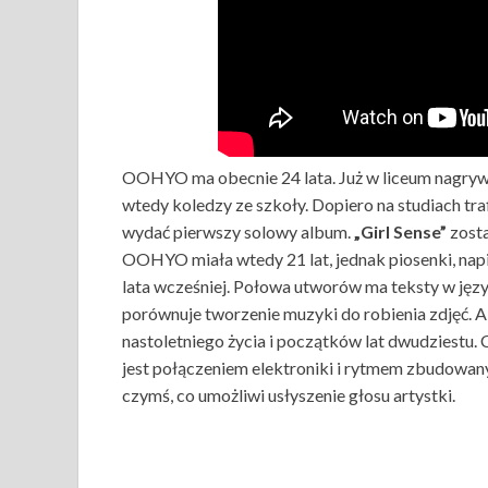
OOHYO ma obecnie 24 lata. Już w liceum nagrywał
wtedy koledzy ze szkoły. Dopiero na studiach tra
wydać pierwszy solowy album.
„Girl Sense”
zosta
OOHYO miała wtedy 21 lat, jednak piosenki, napi
lata wcześniej. Połowa utworów ma teksty w jęz
porównuje tworzenie muzyki do robienia zdjęć.
nastoletniego życia i początków lat dwudziestu.
jest połączeniem elektroniki i rytmem zbudowany
czymś, co umożliwi usłyszenie głosu artystki.