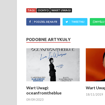
TAGI:
OOHYO
WART UWAGI
PODZIEL SIĘ NA FB
TWEETNIJ
WYŚLIJ
PODOBNE ARTYKUŁY
Wart Uwagi:
Wart Uwag
oceanfromtheblue
18/11/2019
09/09/2023