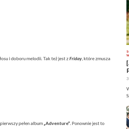
S
W
u i doboru melodii. Tak też jest z
Friday
, które zmusza
3
W
S
pierwszy pełen album
„Adventure”
. Ponownie jest to