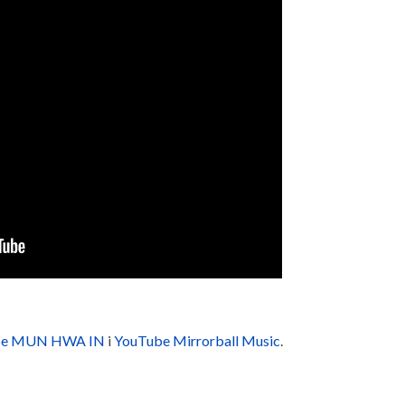
be MUN HWA IN
i
YouTube Mirrorball Music
.