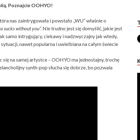
holią. Poznajcie OOHYO!
tóra nas zaintrygowała i powstało „WU” właśnie o
za sucks without you”.
Nie trudno jest się domyślić, jakie jest
 tak samo intrygujący, ciekawy i nadzwyczajny jak wtedy,
 sytuacji, nawet popularna i uwielbiana na całym świecie
c się na samej artystce – OOHYO ma jednostajny, trochę
 melancholijny synth-pop słucha się dobrze, bo pozwala