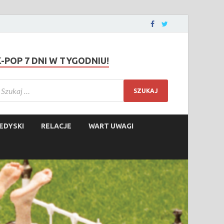
K-POP 7 DNI W TYGODNIU!
EDYSKI
RELACJE
WART UWAGI