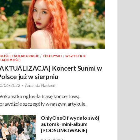
OLIŚCI I KOLABORACJE
/
TELEDYSKI
/
WSZYSTKIE
IADOMOŚCI
[AKTUALIZACJA] Koncert Sunmi w
Polsce już w sierpniu
0/06/2022
-
Amanda Nadeem
okalistka ogłosiła trasę koncertową.
prawdźcie szczegóły w naszym artykule.
OnlyOneOf wydało swój
autorski mini-album
[PODSUMOWANIE]