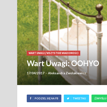
WART UWAGI
/
WSZYSTKIE WIADOMOŚCI
Wart Uwagi: OOHYO
17/04/2017
-
Aleksandra Zwolakiewicz
PODZIEL SIĘ NA FB
TWEETNIJ
WYŚLIJ