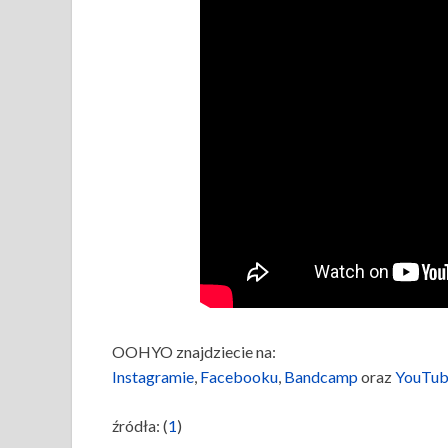
OOHYO znajdziecie na:
Instagramie
,
Facebooku
,
Bandcamp
oraz
YouTu
źródła: (
1
)