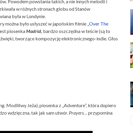
ów. Powodem powstania takich, a nie innych melodii i
szkiwała w różnych stronach globu od Stanów
wiana była w Londynie.
óry można było usłyszeć w japońskim filmie
„Over The
jest piosenka
Madrid,
bardzo oszczędna w teście (są to
 dźwięki, tworzące kompozycję elektronicznego-indie. Głos
ng. Modlitwy Jeża), piosenka z „Adventure”, która dopiero
rdzo wdzięczna, tak jak sam utwór.
Prayers…
przypomina