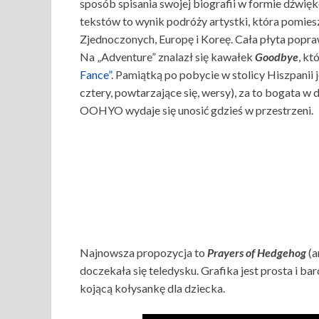
sposób spisania swojej biografii w formie dźwięk
tekstów to wynik podróży artystki, która pomie
Zjednoczonych, Europę i Koreę. Cała płyta popra
Na „Adventure” znalazł się kawałek
Goodbye
, kt
Fance”
. Pamiątką po pobycie w stolicy Hiszpanii 
cztery, powtarzające się, wersy), za to bogata w
OOHYO wydaje się unosić gdzieś w przestrzeni.
Najnowsza propozycja to
Prayers of Hedgehog
(a
doczekała się teledysku. Grafika jest prosta i ba
kojącą kołysankę dla dziecka.