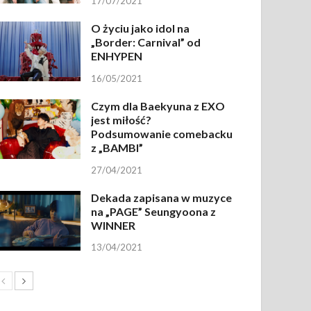
17/07/2021
O życiu jako idol na
„Border: Carnival” od
ENHYPEN
16/05/2021
Czym dla Baekyuna z EXO
jest miłość?
Podsumowanie comebacku
z „BAMBI”
27/04/2021
Dekada zapisana w muzyce
na „PAGE” Seungyoona z
WINNER
13/04/2021