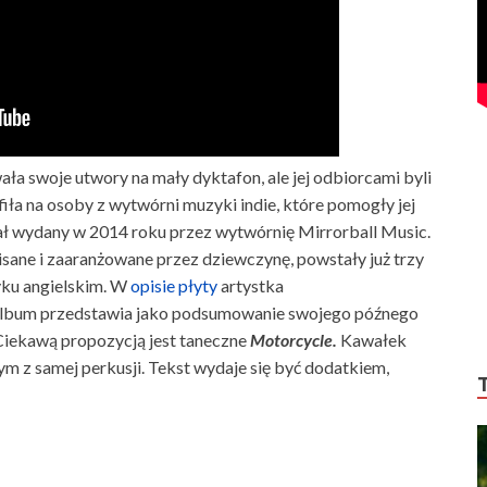
a swoje utwory na mały dyktafon, ale jej odbiorcami byli
fiła na osoby z wytwórni muzyki indie, które pomogły jej
ł wydany w 2014 roku przez wytwórnię Mirrorball Music.
sane i zaaranżowane przez dziewczynę, powstały już trzy
yku angielskim. W
opisie płyty
artystka
 Album przedstawia jako podsumowanie swojego późnego
 Ciekawą propozycją jest taneczne
Motorcycle.
Kawałek
m z samej perkusji. Tekst wydaje się być dodatkiem,