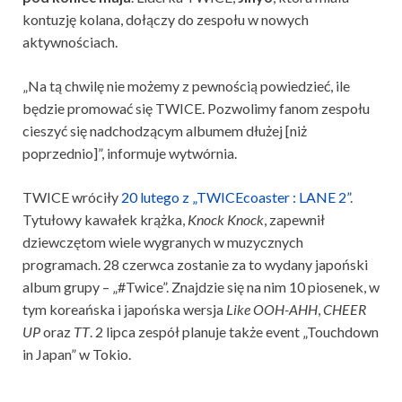
kontuzję kolana, dołączy do zespołu w nowych
aktywnościach.
„Na tą chwilę nie możemy z pewnością powiedzieć, ile
będzie promować się TWICE. Pozwolimy fanom zespołu
cieszyć się nadchodzącym albumem dłużej [niż
poprzednio]”, informuje wytwórnia.
TWICE wróciły
20 lutego z „TWICEcoaster : LANE 2”
.
Tytułowy kawałek krążka,
Knock Knock
, zapewnił
dziewczętom wiele wygranych w muzycznych
programach. 28 czerwca zostanie za to wydany japoński
album grupy – „#Twice”. Znajdzie się na nim 10 piosenek, w
tym koreańska i japońska wersja
Like OOH-AHH
,
CHEER
UP
oraz
TT
. 2 lipca zespół planuje także event „Touchdown
in Japan” w Tokio.