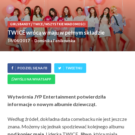
GIRLSBANDY
/
TWICE
/
WSZYSTKIE WIADOMOŚCI
TWICE wrócą w maju w pełnym składzie
18/04/2017
-
Dominika Fenikowska
PODZIEL SIĘ NA FB
TWEETNIJ
WYŚLIJ NA WHATSAPP
Wytwórnia JYP Entertainment potwierdziła
informacje o nowym albumie dziewcząt.
Według źródeł, dokładna data comebacku nie jest jeszcze
znana. Możemy się jednak spodziewać kolejnego albumu
pod koniec maja
. Liderka TWICE,
Jihyo
, która miała