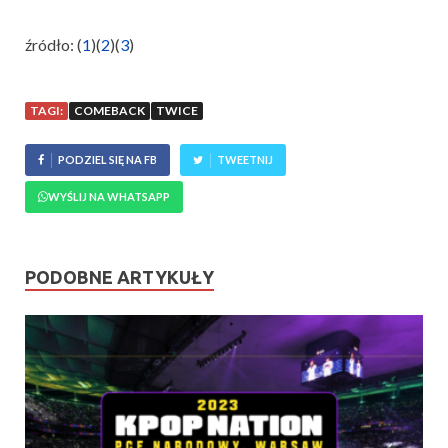
źródło: (
1
)(
2
)(
3
)
TAGI:
COMEBACK
TWICE
PODZIEL SIĘ NA FB
TWEETNIJ
WYŚLIJ NA WHATSAPP
PODOBNE ARTYKUŁY