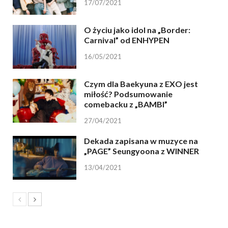
17/07/2021
O życiu jako idol na „Border:
Carnival” od ENHYPEN
16/05/2021
Czym dla Baekyuna z EXO jest
miłość? Podsumowanie
comebacku z „BAMBI”
27/04/2021
Dekada zapisana w muzyce na
„PAGE” Seungyoona z WINNER
13/04/2021