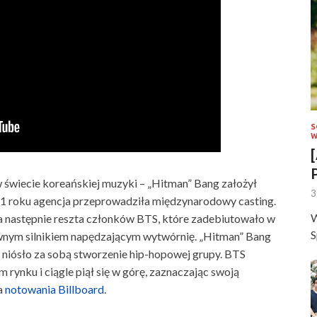
S
W
w świecie koreańskiej muzyki – „Hitman” Bang założył
3
11 roku agencja przeprowadziła międzynarodowy casting.
W
 a następnie reszta członków BTS, które zadebiutowało w
S
ównym silnikiem napędzającym wytwórnię. „Hitman” Bang
i niósło za sobą stworzenie hip-hopowej grupy. BTS
rynku i ciągle piął się w górę, zaznaczając swoją
a
notowania Billboard
.