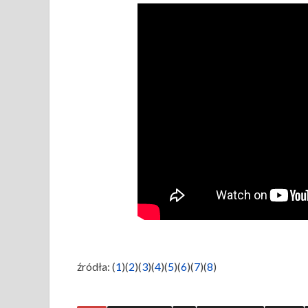
źródła: (
1
)(
2
)(
3
)(
4
)(
5
)(
6
)(
7
)(
8
)