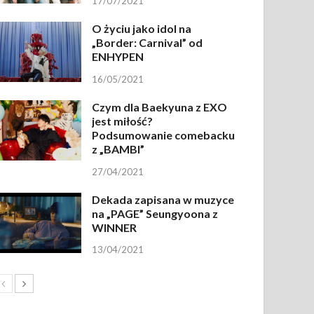
17/07/2021
O życiu jako idol na
„Border: Carnival” od
ENHYPEN
16/05/2021
Czym dla Baekyuna z EXO
jest miłość?
Podsumowanie comebacku
z „BAMBI”
27/04/2021
Dekada zapisana w muzyce
na „PAGE” Seungyoona z
WINNER
13/04/2021