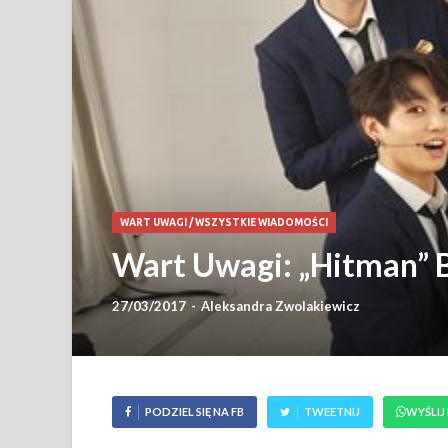
WART UWAGI
/
WSZYSTKIE WIADOMOŚCI
Wart Uwagi: „Hitman” 
27/03/2017
-
Aleksandra Zwolakiewicz
PODZIEL SIĘ NA FB
TWEETNIJ
WYŚLIJ