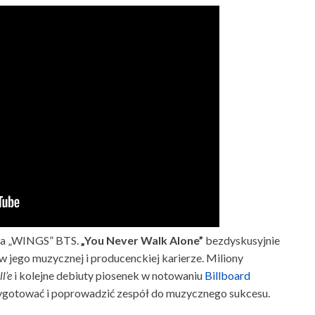
sja „WINGS” BTS.
„You Never Walk Alone”
bezdyskusyjnie
w jego muzycznej i producenckiej karierze. Miliony
ll’e
i kolejne debiuty piosenek w notowaniu
Billboard
zygotować i poprowadzić zespół do muzycznego sukcesu.