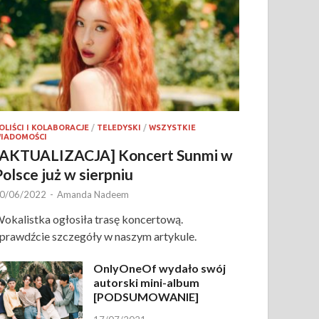
OLIŚCI I KOLABORACJE
/
TELEDYSKI
/
WSZYSTKIE
IADOMOŚCI
[AKTUALIZACJA] Koncert Sunmi w
Polsce już w sierpniu
0/06/2022
-
Amanda Nadeem
okalistka ogłosiła trasę koncertową.
prawdźcie szczegóły w naszym artykule.
OnlyOneOf wydało swój
autorski mini-album
[PODSUMOWANIE]