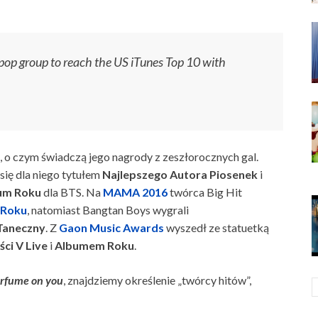
pop group to reach the US iTunes Top 10 with
o czym świadczą jego nagrody z zeszłorocznych gal.
się dla niego tytułem
Najlepszego Autora Piosenek
i
um Roku
dla BTS. Na
MAMA 2016
twórca Big Hit
 Roku
, natomiast Bangtan Boys wygrali
Taneczny
. Z
Gaon Music Awards
wyszedł ze statuetką
ci V Live
i
Albumem Roku
.
rfume on you
, znajdziemy określenie „twórcy hitów”,