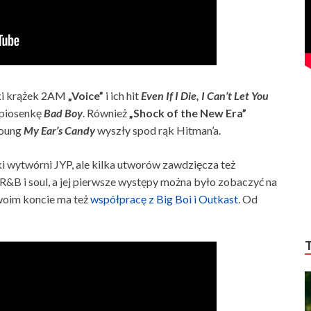
i krążek
2AM
„Voice”
i ich hit
Even If I Die, I Can’t Let You
 piosenkę
Bad Boy
. Również
„Shock of the New Era”
Young
My Ear’s Candy
wyszły spod rąk Hitman’a.
 wytwórni JYP, ale kilka utworów zawdzięcza też
l R&B i soul, a jej pierwsze występy można było zobaczyć na
swoim koncie ma też
współpracę z Big Boi i Outkast
. Od