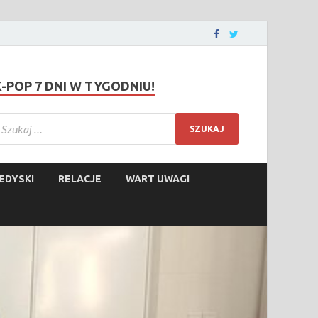
K-POP 7 DNI W TYGODNIU!
EDYSKI
RELACJE
WART UWAGI