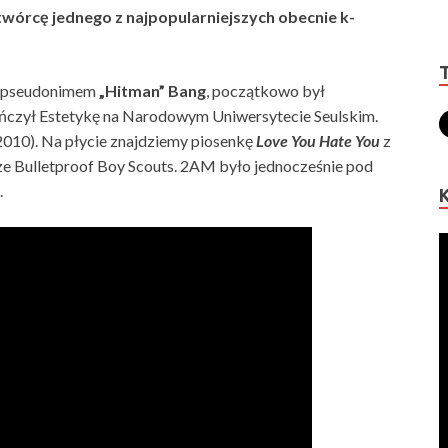
 twórcę jednego z najpopularniejszych obecnie k-
d pseudonimem
„Hitman” Bang
, początkowo był
ończył Estetykę na Narodowym Uniwersytecie Seulskim.
2010). Na płycie znajdziemy piosenkę
Love You Hate You
z
ze Bulletproof Boy Scouts. 2AM było jednocześnie pod
.