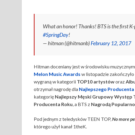
What an honor! Thanks! BTS is the first K-
#SpringDay
!
— hitman (@hitmanb)
February 12, 2017
Hitman doceniany jest w środowisku muzycznym, 
Melon Music Awards
w listopadzie zakończyło 
wygraną w kategorii
TOP10 artystów
oraz
Alb
otrzymał nagrodę dla
Najlepszego Producenta
kategorię
Najlepszy Męski Grupowy Występ 
Producenta Roku
, a BTS z
Nagrodą Popularnoś
Pod jednym z teledysków TEEN TOP,
No more pe
którego użył kanał 1theK.