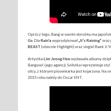
Oprócz tego, Bang w swoim dorobku ma japońsk
Go
.
Dla
Rain’a
wyprodykował
„It’s Raining”
oraz
BEAST
(obecnie Highlight) oraz singiel Baek Ji 
Artystka
Lim Jeong Hee
wydawała albumy dzięki
Bangowi i jego agencji. Solistka reprezentuje sty
ulicy, z którymi piosenkarka jest kojarzona. Na 
2015 roku należy do Oscar ENT.