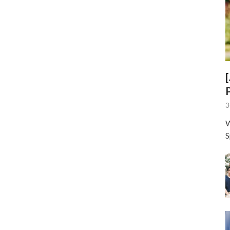
3
W
S