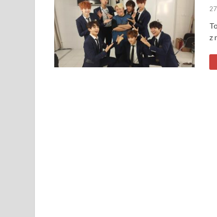
27
To
z 