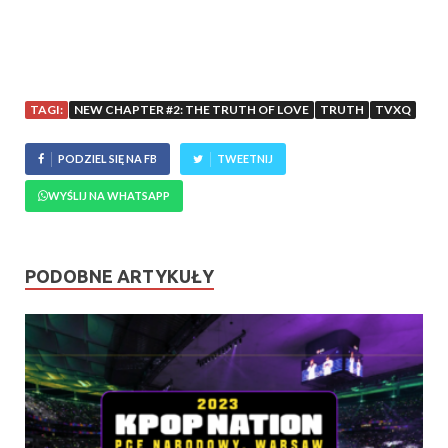
TAGI:
NEW CHAPTER #2: THE TRUTH OF LOVE
TRUTH
TVXQ
PODZIEL SIĘ NA FB
TWEETNIJ
WYŚLIJ NA WHATSAPP
PODOBNE ARTYKUŁY