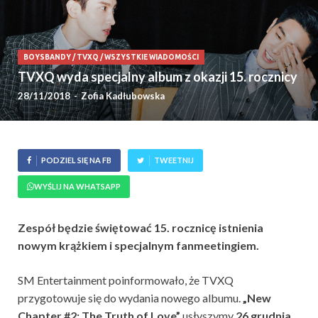
BOYSBANDY
/
TVXQ
/
WSZYSTKIE WIADOMOŚCI
TVXQ wyda specjalny album z okazji 15. rocznicy
28/11/2018
-
Zofia Kadłubowska
PODZIEL SIĘ NA FB
TWEETNIJ
WYŚLIJ NA WHATSAPP
Zespół będzie świętować 15. rocznicę istnienia
nowym krążkiem i specjalnym fanmeetingiem.
SM Entertainment poinformowało, że TVXQ
przygotowuje się do wydania nowego albumu.
„New
Chapter #2: The Truth of Love”
usłyszymy
26 grudnia
.