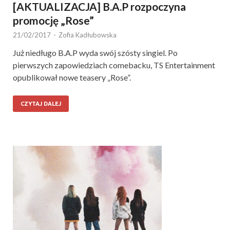
[AKTUALIZACJA] B.A.P rozpoczyna
promocję „Rose”
21/02/2017
-
Zofia Kadłubowska
Już niedługo B.A.P wyda swój szósty singiel. Po
pierwszych zapowiedziach comebacku, TS Entertainment
opublikował nowe teasery „Rose”.
CZYTAJ DALEJ