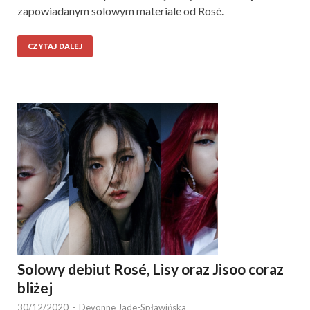
zapowiadanym solowym materiale od Rosé.
CZYTAJ DALEJ
Solowy debiut Rosé, Lisy oraz Jisoo coraz
bliżej
30/12/2020
-
Devonne Jade-Spławińska