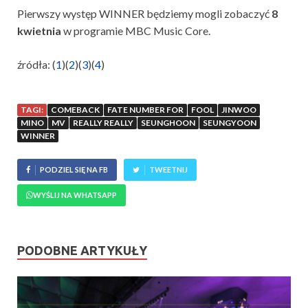
Pierwszy występ WINNER będziemy mogli zobaczyć
8
kwietnia
w programie MBC Music Core.
źródła: (
1
)(
2
)(
3
)(
4
)
TAGI:
COMEBACK
FATE NUMBER FOR
FOOL
JINWOO
MINO
MV
REALLY REALLY
SEUNGHOON
SEUNGYOON
WINNER
PODZIEL SIĘ NA FB
TWEETNIJ
WYŚLIJ NA WHATSAPP
PODOBNE ARTYKUŁY