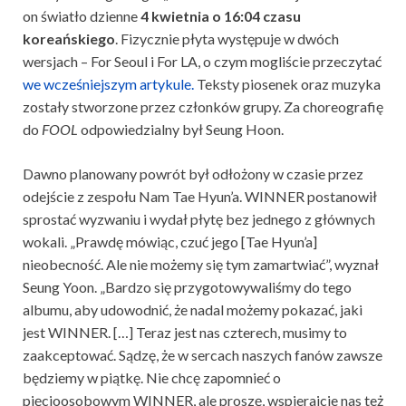
on światło dzienne
4 kwietnia o 16:04 czasu
koreańskiego
. Fizycznie płyta występuje w dwóch
wersjach – For Seoul i For LA, o czym mogliście przeczytać
we wcześniejszym artykule.
Teksty piosenek oraz muzyka
zostały stworzone przez członków grupy. Za choreografię
do
FOOL
odpowiedzialny był Seung Hoon.
Dawno planowany powrót był odłożony w czasie przez
odejście z zespołu Nam Tae Hyun’a. WINNER postanowił
sprostać wyzwaniu i wydał płytę bez jednego z głównych
wokali. „Prawdę mówiąc, czuć jego [Tae Hyun’a]
nieobecność. Ale nie możemy się tym zamartwiać”, wyznał
Seung Yoon. „Bardzo się przygotowywaliśmy do tego
albumu, aby udowodnić, że nadal możemy pokazać, jaki
jest WINNER. […] Teraz jest nas czterech, musimy to
zaakceptować. Sądzę, że w sercach naszych fanów zawsze
będziemy w piątkę. Nie chcę zapomnieć o
pięcioosobowym WINNER, ale proszę, wspierajcie nas też