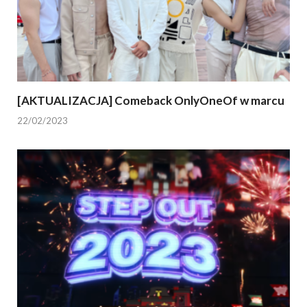
[AKTUALIZACJA] Comeback OnlyOneOf w marcu
22/02/2023