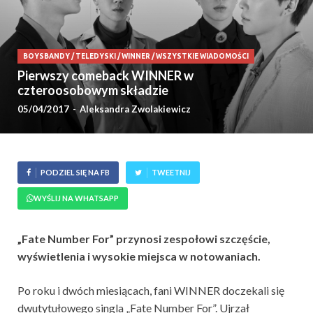
BOYSBANDY
/
TELEDYSKI
/
WINNER
/
WSZYSTKIE WIADOMOŚCI
Pierwszy comeback WINNER w
czteroosobowym składzie
05/04/2017
-
Aleksandra Zwolakiewicz
PODZIEL SIĘ NA FB
TWEETNIJ
WYŚLIJ NA WHATSAPP
„Fate Number For” przynosi zespołowi szczęście,
wyświetlenia i wysokie miejsca w notowaniach.
Po roku i dwóch miesiącach, fani WINNER doczekali się
dwutytułowego singla „Fate Number For”. Ujrzał