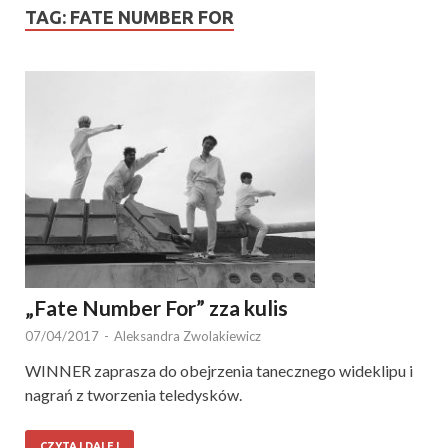
TAG:
FATE NUMBER FOR
„Fate Number For” zza kulis
07/04/2017
-
Aleksandra Zwolakiewicz
WINNER zaprasza do obejrzenia tanecznego wideklipu i
nagrań z tworzenia teledysków.
CZYTAJ DALEJ