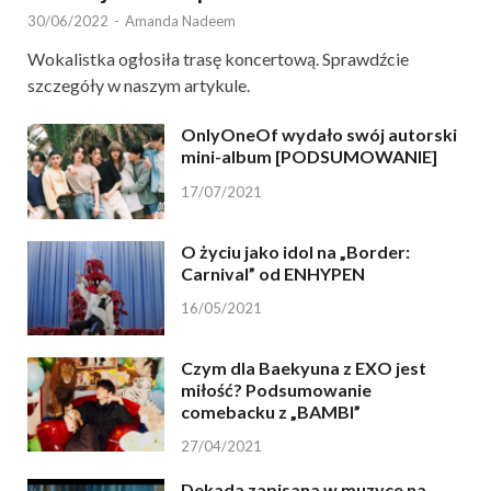
30/06/2022
-
Amanda Nadeem
Wokalistka ogłosiła trasę koncertową. Sprawdźcie
szczegóły w naszym artykule.
OnlyOneOf wydało swój autorski
mini-album [PODSUMOWANIE]
17/07/2021
O życiu jako idol na „Border:
Carnival” od ENHYPEN
16/05/2021
Czym dla Baekyuna z EXO jest
miłość? Podsumowanie
comebacku z „BAMBI”
27/04/2021
Dekada zapisana w muzyce na