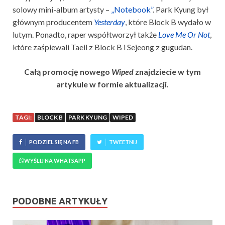
solowy mini-album artysty –
„Notebook”
. Park Kyung był
głównym producentem
Yesterday
, które Block B wydało w
lutym. Ponadto, raper współtworzył także
Love Me Or Not
,
które zaśpiewali Taeil z Block B i Sejeong z gugudan.
Całą promocję nowego
Wiped
znajdziecie w tym
artykule w formie aktualizacji.
TAGI:
BLOCK B
PARK KYUNG
WIPED
PODZIEL SIĘ NA FB
TWEETNIJ
WYŚLIJ NA WHATSAPP
PODOBNE ARTYKUŁY