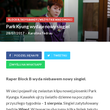
BLOCK B
/
BOYSBANDY
/
WSZYSTKIE WIADOMOŚCI
Park Kyung wydaje nowy singiel
28/07/2017
-
Karolina Fedrau
PODZIEL SIĘ NA FB
TWEETNIJ
WYŚLIJ NA WHATSAPP
Raper Block B wyda niebawem nowy singiel.
W sieci pojawił się zwiastun klipu nowej piosenki Park
Kyunga. Kawałek ujrzy światło dzienne na początku
przyszłego tygodnia –
1 sierpnia
. Singiel zatytułowany
będzie
Wiped
. W teaserze słyszymy kilka linijek tekstu,