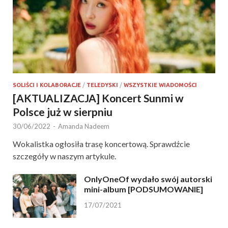
SOLIŚCI I KOLABORACJE
/
TELEDYSKI
/
WSZYSTKIE WIADOMOŚCI
[AKTUALIZACJA] Koncert Sunmi w
Polsce już w sierpniu
30/06/2022
-
Amanda Nadeem
Wokalistka ogłosiła trasę koncertową. Sprawdźcie
szczegóły w naszym artykule.
OnlyOneOf wydało swój autorski
mini-album [PODSUMOWANIE]
17/07/2021