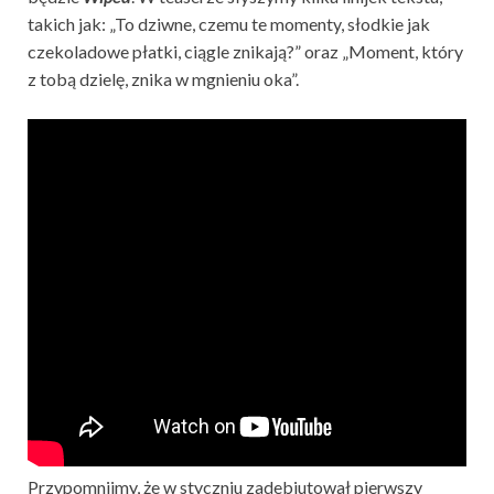
takich jak: „To dziwne, czemu te momenty, słodkie jak
czekoladowe płatki, ciągle znikają?” oraz „Moment, który
z tobą dzielę, znika w mgnieniu oka”.
Przypomnijmy, że w styczniu zadebiutował pierwszy