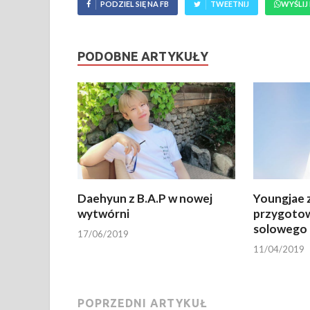
PODZIEL SIĘ NA FB
TWEETNIJ
WYŚLIJ
PODOBNE ARTYKUŁY
Daehyun z B.A.P w nowej
Youngjae z
wytwórni
przygotow
solowego 
17/06/2019
11/04/2019
POPRZEDNI ARTYKUŁ