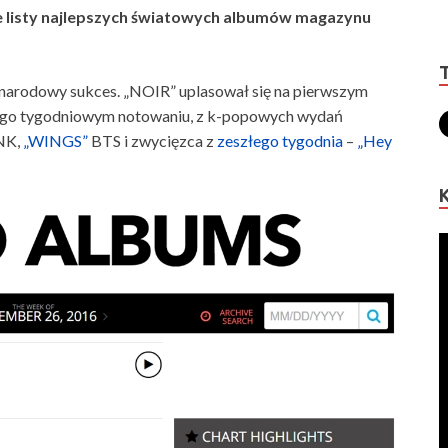
ie listy najlepszych światowych albumów magazynu
ynarodowy sukces. „NOIR” uplasował się na pierwszym
tego tygodniowym notowaniu, z k-popowych wydań
NK,
„WINGS”
BTS i zwycięzca z
zeszłego tygodnia
–
„Hey