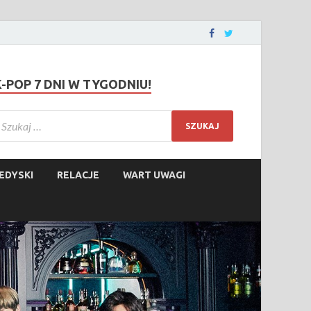
K-POP 7 DNI W TYGODNIU!
EDYSKI
RELACJE
WART UWAGI