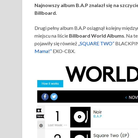
Najnowszy album B.A.P znalazł się na szczyc
Billboard.
Drugi pełny album B.A.P osiągnął kolejny międz
miejscu na liście
Billboard World Albums
. Na 
pojawiły się również
„SQUARE TWO”
BLACKPI
Mama!”
EXO-CBX.