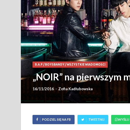
B.A.P
/
BOYSBANDY
/
WSZYSTKIE WIADOMOŚCI
„NOIR” na pierwszym m
16/11/2016
-
Zofia Kadłubowska
PODZIEL SIĘ NA FB
TWEETNIJ
WYŚLIJ