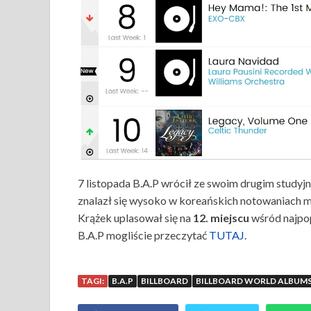
7 listopada B.A.P wrócił ze swoim drugim study
znalazł się wysoko w koreańskich notowaniach muz
Krążek uplasował się na
12. miejscu
wśród najpo
B.A.P mogliście przeczytać
TUTAJ
.
TAGI:
B.A.P
BILLBOARD
BILLBOARD WORLD ALBUM