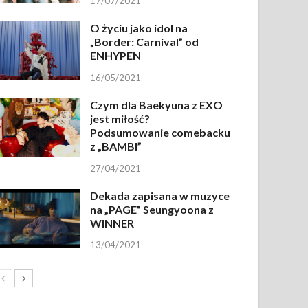
17/07/2021
O życiu jako idol na
„Border: Carnival” od
ENHYPEN
16/05/2021
Czym dla Baekyuna z EXO
jest miłość?
Podsumowanie comebacku
z „BAMBI”
27/04/2021
Dekada zapisana w muzyce
na „PAGE” Seungyoona z
WINNER
13/04/2021