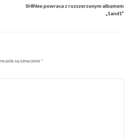
SHINee powraca z rozszerzonym albumem
„1and1”
e pola są oznaczone
*