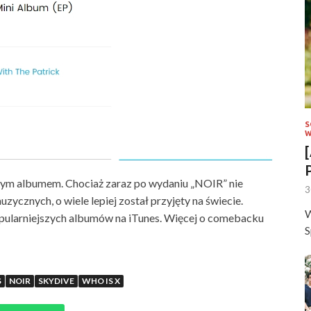
S
W
jnym albumem. Chociaż zaraz po wydaniu „NOIR” nie
3
ycznych, o wiele lepiej został przyjęty na świecie.
W
pularniejszych albumów na iTunes. Więcej o comebacku
S
S
NOIR
SKYDIVE
WHO IS X