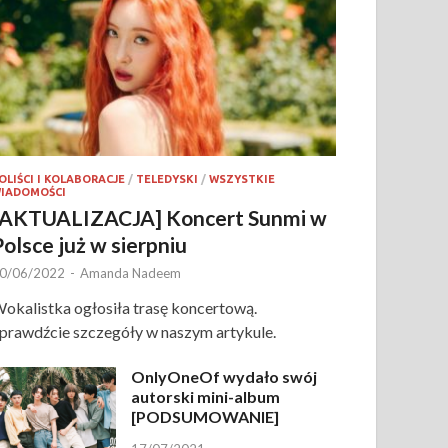
OLIŚCI I KOLABORACJE
/
TELEDYSKI
/
WSZYSTKIE
IADOMOŚCI
[AKTUALIZACJA] Koncert Sunmi w
Polsce już w sierpniu
0/06/2022
-
Amanda Nadeem
okalistka ogłosiła trasę koncertową.
prawdźcie szczegóły w naszym artykule.
OnlyOneOf wydało swój
autorski mini-album
[PODSUMOWANIE]