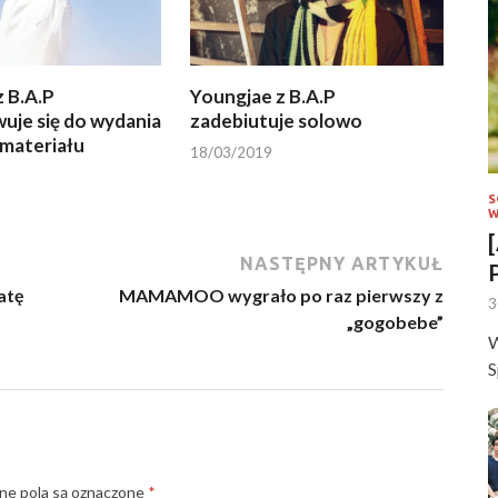
 B.A.P
Youngjae z B.A.P
uje się do wydania
zadebiutuje solowo
materiału
18/03/2019
S
W
NASTĘPNY ARTYKUŁ
atę
MAMAMOO wygrało po raz pierwszy z
3
„gogobebe”
W
S
e pola są oznaczone
*