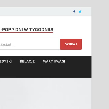
K-POP 7 DNI W TYGODNIU!
EDYSKI
RELACJE
WART UWAGI