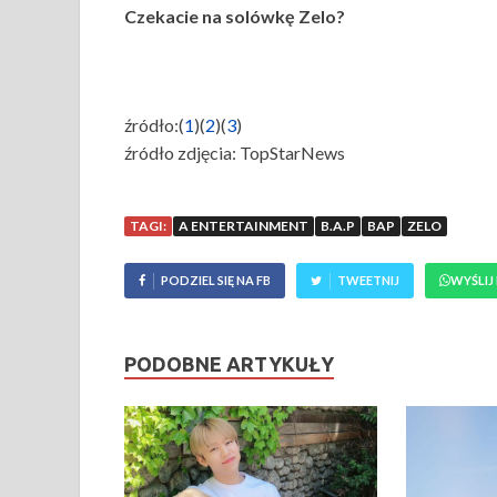
Czekacie na solówkę Zelo?
źródło:(
1
)(
2
)(
3
)
źródło zdjęcia: TopStarNews
TAGI:
A ENTERTAINMENT
B.A.P
BAP
ZELO
PODZIEL SIĘ NA FB
TWEETNIJ
WYŚLIJ
PODOBNE ARTYKUŁY