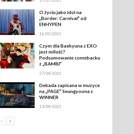
17/07/2021
O życiu jako idol na
„Border: Carnival” od
ENHYPEN
16/05/2021
Czym dla Baekyuna z EXO
jest miłość?
Podsumowanie comebacku
z „BAMBI”
27/04/2021
Dekada zapisana w muzyce
na „PAGE” Seungyoona z
WINNER
13/04/2021