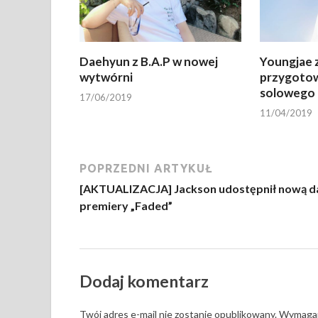
Daehyun z B.A.P w nowej
Youngjae z
wytwórni
przygotow
solowego 
17/06/2019
11/04/2019
POPRZEDNI ARTYKUŁ
[AKTUALIZACJA] Jackson udostępnił nową d
premiery „Faded”
Dodaj komentarz
Twój adres e-mail nie zostanie opublikowany.
Wymagan