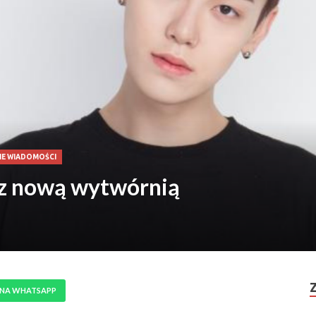
IE WIADOMOŚCI
 z nową wytwórnią
 NA WHATSAPP