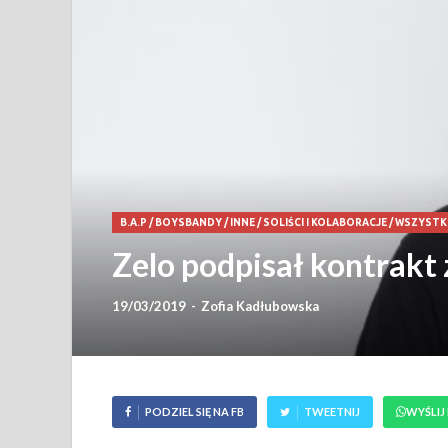
B.A.P
/
BOYSBANDY
/
INNE
/
SOLIŚCI I KOLABORACJE
/
WSZYSTK
Zelo podpisał kontrakt
19/03/2019
-
Zofia Kadłubowska
PODZIEL SIĘ NA FB
TWEETNIJ
WYŚLIJ