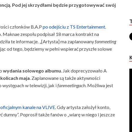
encją. Pod jej skrzydłami będzie przygotowywać swój
łości członków B.A.P
po odejściu z TS Entertainment
.
lo. Maknae zespołu podpisał 18 marca kontrakt na
dziła te informacje. „[Artysta] ma zaplanowany
fanmeeting
jąc od tego, będziemy w pełni wspierać przyszłe solowe
do
wydania solowego albumu
. Jak doprecyzowało A
kolicach maja
. Zaplanowane są także aktywności
występach w telewizji, jak i
fanmeetingach
. Możliwa jest
 oficjalnym kanale na VLIVE
. Gdy artysta założył konto,
ć dumny”. Poprosił także fanów o „wiarę w niego i jeszcze