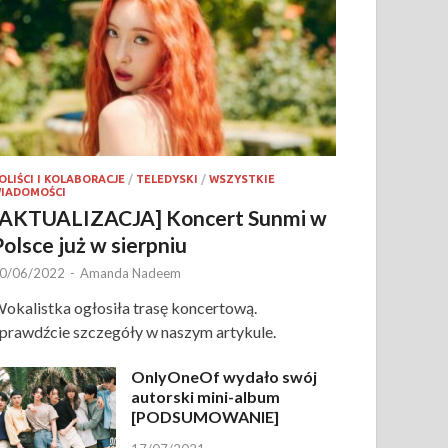
OLIŚCI I KOLABORACJE
/
TELEDYSKI
/
WSZYSTKIE
IADOMOŚCI
[AKTUALIZACJA] Koncert Sunmi w
Polsce już w sierpniu
0/06/2022
-
Amanda Nadeem
okalistka ogłosiła trasę koncertową.
prawdźcie szczegóły w naszym artykule.
OnlyOneOf wydało swój
autorski mini-album
[PODSUMOWANIE]