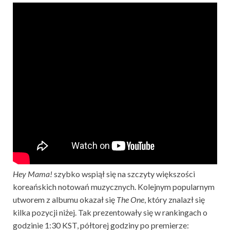
Hey Mama!
szybko wspiął się na szczyty większości
koreańskich notowań muzycznych. Kolejnym popularnym
utworem z albumu okazał się
The One
, który znalazł się
kilka pozycji niżej. Tak prezentowały się w rankingach o
godzinie 1:30 KST, półtorej godziny po premierze: