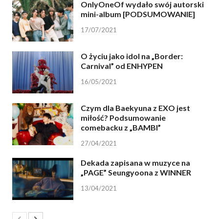
OnlyOneOf wydało swój autorski
mini-album [PODSUMOWANIE]
17/07/2021
O życiu jako idol na „Border:
Carnival” od ENHYPEN
16/05/2021
Czym dla Baekyuna z EXO jest
miłość? Podsumowanie
comebacku z „BAMBI”
27/04/2021
Dekada zapisana w muzyce na
„PAGE” Seungyoona z WINNER
13/04/2021