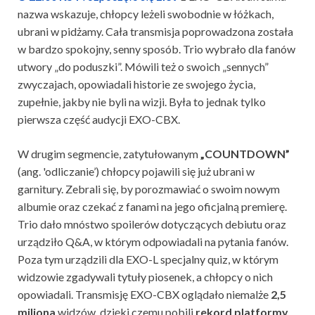
nazwa wskazuje, chłopcy leżeli swobodnie w łóżkach,
ubrani w pidżamy. Cała transmisja poprowadzona została
w bardzo spokojny, senny sposób. Trio wybrało dla fanów
utwory „do poduszki”. Mówili też o swoich „sennych”
zwyczajach, opowiadali historie ze swojego życia,
zupełnie, jakby nie byli na wizji. Była to jednak tylko
pierwsza część audycji EXO-CBX.
W drugim segmencie, zatytułowanym
„COUNTDOWN”
(ang. 'odliczanie’) chłopcy pojawili się już ubrani w
garnitury. Zebrali się, by porozmawiać o swoim nowym
albumie oraz czekać z fanami na jego oficjalną premierę.
Trio dało mnóstwo spoilerów dotyczących debiutu oraz
urządziło Q&A, w którym odpowiadali na pytania fanów.
Poza tym urządzili dla EXO-L specjalny quiz, w którym
widzowie zgadywali tytuły piosenek, a chłopcy o nich
opowiadali. Transmisję EXO-CBX oglądało niemalże
2,5
miliona
widzów, dzięki czemu pobili
rekord platformy