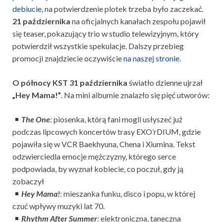
debiucie
, na potwierdzenie plotek trzeba było zaczekać.
21 października
na oficjalnych kanałach zespołu pojawił
się teaser, pokazujący trio w studio telewizyjnym, który
potwierdził wszystkie spekulacje. Dalszy przebieg
promocji znajdziecie oczywiście
na naszej stronie
.
O północy KST 31 października
światło dzienne ujrzał
„Hey Mama!”
. Na mini albumie znalazło się pięć utworów:
The One
: piosenka, którą fani mogli usłyszeć już
podczas lipcowych koncertów trasy EXO’rDIUM, gdzie
pojawiła się w VCR Baekhyuna, Chena i Xiumina. Tekst
odzwierciedla emocje mężczyzny, którego serce
podpowiada, by wyznał kobiecie, co poczuł, gdy ją
zobaczył
Hey Mama!
: mieszanka funku, disco i popu, w której
czuć wpływy muzyki lat 70.
Rhythm After Summer
: elektroniczna, taneczna