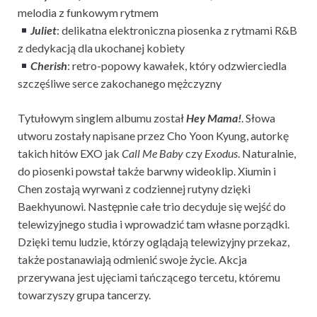
melodia z funkowym rytmem
Juliet
: delikatna elektroniczna piosenka z rytmami R&B
z dedykacją dla ukochanej kobiety
Cherish
: retro-popowy kawałek, który odzwierciedla
szczęśliwe serce zakochanego mężczyzny
Tytułowym singlem albumu został
Hey Mama!
.
Słowa
utworu zostały napisane przez Cho Yoon Kyung, autorkę
takich hitów EXO jak
Call Me Baby
czy
Exodus
. Naturalnie,
do piosenki powstał także barwny wideoklip. Xiumin i
Chen zostają wyrwani z codziennej rutyny dzięki
Baekhyunowi. Następnie całe trio decyduje się wejść do
telewizyjnego studia i wprowadzić tam własne porządki.
Dzięki temu ludzie, którzy oglądają telewizyjny przekaz,
także postanawiają odmienić swoje życie. Akcja
przerywana jest ujęciami tańczącego tercetu, któremu
towarzyszy grupa tancerzy.