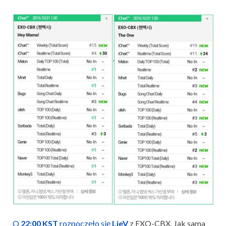
O
22:00 KST
rozpoczęło się
LieV
z EXO-CBX. Jak sama