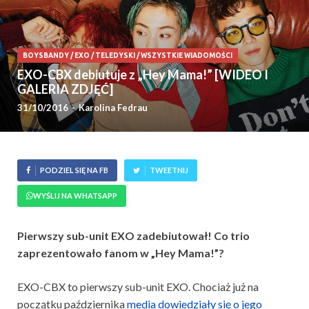
BOYSBANDY
/
EXO
/
TELEDYSKI
/
WSZYSTKIE WIADOMOŚCI
EXO-CBX debiutuje z „Hey Mama!” [WIDEO I
GALERIA ZDJĘĆ]
31/10/2016
-
Karolina Fedrau
PODZIEL SIĘ NA FB
TWEETNIJ
WYŚLIJ NA WHATSAPP
Pierwszy sub-unit EXO zadebiutował! Co trio
zaprezentowało fanom w „Hey Mama!”?
EXO-CBX to pierwszy sub-unit EXO. Chociaż już na
początku października
media dowiedziały się o jego