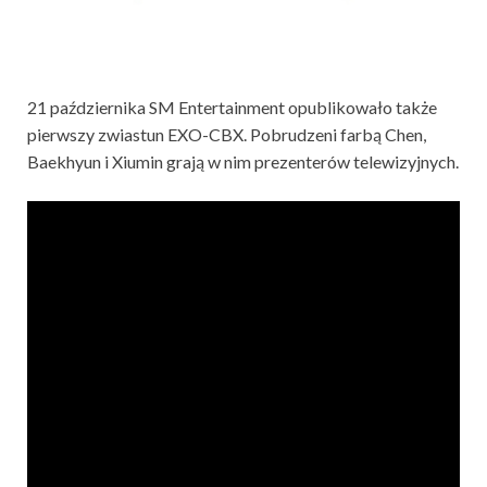
21 października SM Entertainment opublikowało także
pierwszy zwiastun EXO-CBX. Pobrudzeni farbą Chen,
Baekhyun i Xiumin grają w nim prezenterów telewizyjnych.