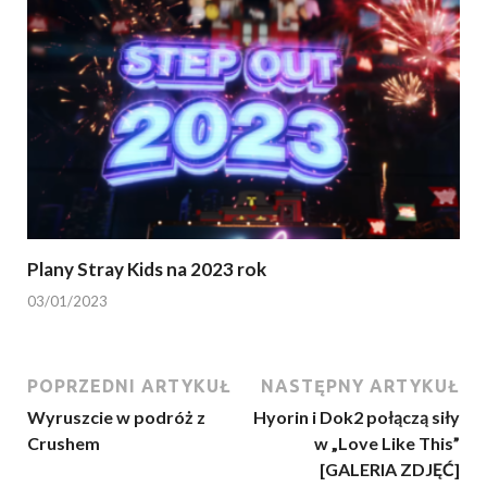
Plany Stray Kids na 2023 rok
03/01/2023
POPRZEDNI ARTYKUŁ
NASTĘPNY ARTYKUŁ
Wyruszcie w podróż z
Hyorin i Dok2 połączą siły
Crushem
w „Love Like This”
[GALERIA ZDJĘĆ]