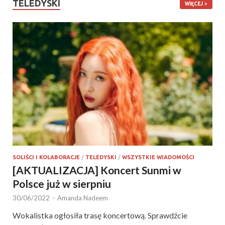
TELEDYSKI
WIĘCEJ
SOLIŚCI I KOLABORACJE
/
TELEDYSKI
/
WSZYSTKIE WIADOMOŚCI
[AKTUALIZACJA] Koncert Sunmi w
Polsce już w sierpniu
30/06/2022
-
Amanda Nadeem
Wokalistka ogłosiła trasę koncertową. Sprawdźcie