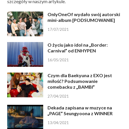
szczegóły w naszym artykule.
OnlyOneOf wydało swój autorski
mini-album [PODSUMOWANIE]
17/07/2021
O życiu jako idol na „Border:
Carnival” od ENHYPEN
16/05/2021
Czym dla Baekyuna z EXO jest
miłość? Podsumowanie
comebacku z „BAMBI”
27/04/2021
Dekada zapisana w muzyce na
„PAGE” Seungyoona z WINNER
13/04/2021