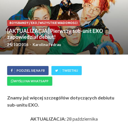
BOYSBANDY
/
EXO
/
WSZYSTKIE WIADOMOŚCI
[AKTUALIZACJA] Pierwszy sub-unit EXO
zapowiedział debiut!
24/10/2016
-
Karolina Fedrau
PODZIEL SIĘ NA FB
TWEETNIJ
WYŚLIJ NA WHATSAPP
Znamy już więcej szczegółów dotyczących debiutu
sub-unitu EXO.
AKTUALIZACJA:
28 października