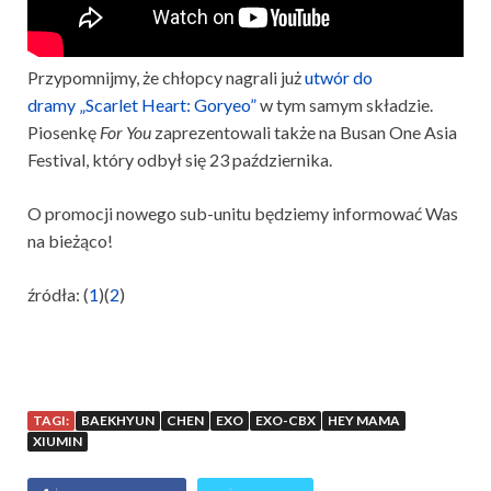
Przypomnijmy, że chłopcy nagrali już
utwór do
dramy „Scarlet Heart: Goryeo”
w tym samym składzie.
Piosenkę
For You
zaprezentowali także na Busan One Asia
Festival, który odbył się 23 października.
O promocji nowego sub-unitu będziemy informować Was
na bieżąco!
źródła: (
1
)(
2
)
TAGI:
BAEKHYUN
CHEN
EXO
EXO-CBX
HEY MAMA
XIUMIN