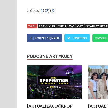
źródło: (
1
) (
2
) (
3
)
TAGI:
BAEKHYUN
CHEN
EXO
OST
SCARLET HEAR
PODZIEL SIĘ NA FB
TWEETNIJ
WYŚLIJ
PODOBNE ARTYKUŁY
[AKTUALIZACJA] KPOP
[AKTUALI