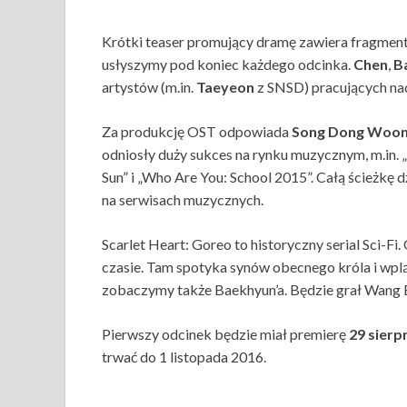
Krótki teaser promujący dramę zawiera fragmen
usłyszymy pod koniec każdego odcinka.
Chen
,
B
artystów (m.in.
Taeyeon
z SNSD) pracujących nad
Za produkcję OST odpowiada
Song Dong Woon
odniosły duży sukces na rynku muzycznym, m.in. „T
Sun” i „Who Are You: School 2015”. Całą ścieżkę
na serwisach muzycznych.
Scarlet Heart: Goreo to historyczny serial Sci-Fi
czasie. Tam spotyka synów obecnego króla i wpląt
zobaczymy także Baekhyun’a. Będzie grał Wang Eun
Pierwszy odcinek będzie miał premierę
29 sierp
trwać do 1 listopada 2016.