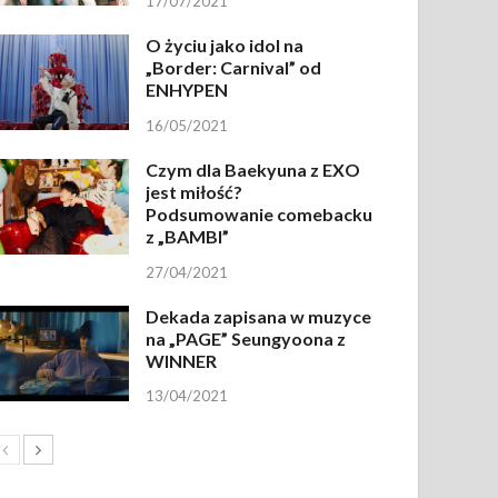
17/07/2021
O życiu jako idol na
„Border: Carnival” od
ENHYPEN
16/05/2021
Czym dla Baekyuna z EXO
jest miłość?
Podsumowanie comebacku
z „BAMBI”
27/04/2021
Dekada zapisana w muzyce
na „PAGE” Seungyoona z
WINNER
13/04/2021