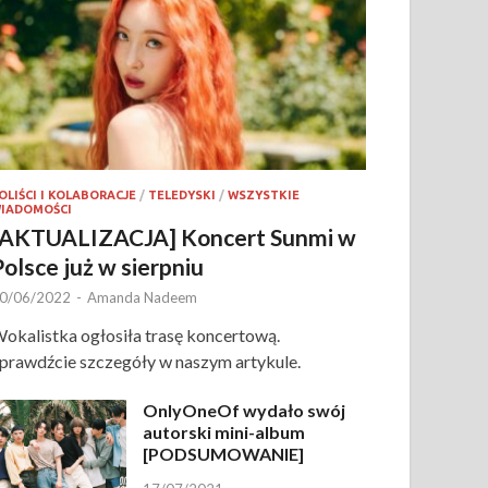
OLIŚCI I KOLABORACJE
/
TELEDYSKI
/
WSZYSTKIE
IADOMOŚCI
[AKTUALIZACJA] Koncert Sunmi w
Polsce już w sierpniu
0/06/2022
-
Amanda Nadeem
okalistka ogłosiła trasę koncertową.
prawdźcie szczegóły w naszym artykule.
OnlyOneOf wydało swój
autorski mini-album
[PODSUMOWANIE]