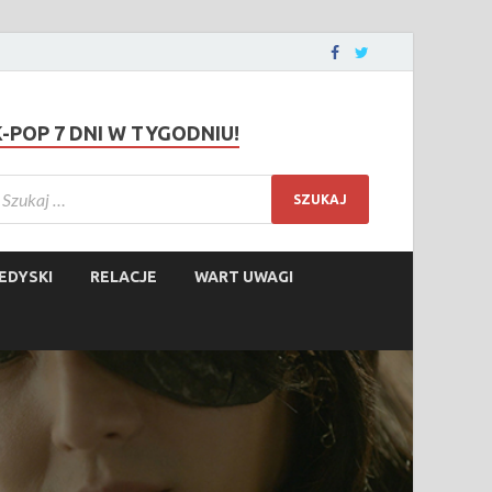
K-POP 7 DNI W TYGODNIU!
EDYSKI
RELACJE
WART UWAGI