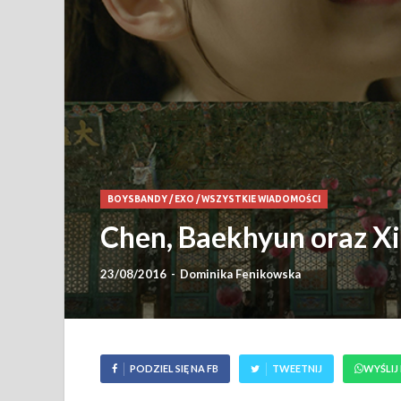
BOYSBANDY
/
EXO
/
WSZYSTKIE WIADOMOŚCI
Chen, Baekhyun oraz Xi
23/08/2016
-
Dominika Fenikowska
PODZIEL SIĘ NA FB
TWEETNIJ
WYŚLIJ