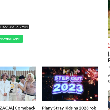
T: GOREO
XIUMIN
 NA WHATSAPP
S
W
3
W
S
ZACJA] Comeback
Plany Stray Kids na 2023 rok