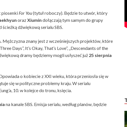
t piosenki
For You
(tytuł roboczy). Będzie to utwór, który
aekhyun
oraz
Xiumin
dołączają tym samym do grupy
 ścieżką dźwiękową serialu SBS.
.
Mężczyzna znany jest z wcześniejszych projektów, które
hree Days”, It’s Okay, That’s Love”, „Descendants of the
 dźwiękową dramy będziemy mogli usłyszeć już
25 sierpnia
. Opowiada o kobiecie z XXI wieku, która przeniosła się w
uje się w polityczne problemy kraju. W serialu
g’a, 10. w kolejce do tronu, księcia.
nia
na kanale SBS. Emisja serialu, według planów, będzie