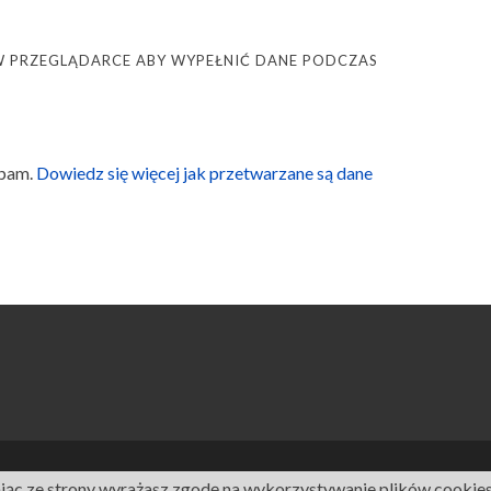
Ę W PRZEGLĄDARCE ABY WYPEŁNIĆ DANE PODCZAS
spam.
Dowiedz się więcej jak przetwarzane są dane
ając ze strony wyrażasz zgodę na wykorzystywanie plików cookies