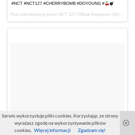
#NCT #NCT127 #CHERRYBOMB #DOYOUNG #
Post udostępniony przez NCT 127 Official Instagram (@nct127)
6
Serwis wykorzystuje pliki cookies. Korzystając ze strony
wyrażasz zgodę na wykorzystywanie plików
cookies.
Więcej informacji
Zgadzam się!