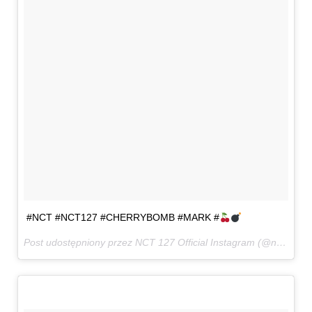
#NCT #NCT127 #CHERRYBOMB #MARK #
Post udostępniony przez NCT 127 Official Instagram (@nct127)
8