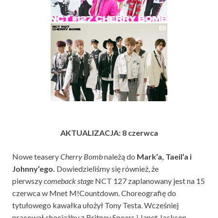
AKTUALIZACJA: 8 czerwca
Nowe teasery
Cherry Bomb
należą do
Mark’a, Taeil’a i
Johnny’ego.
Dowiedzieliśmy się również, że
pierwszy
comeback stage
NCT 127 zaplanowany jest na 15
czerwca w Mnet M!Countdown. Choreografię do
tytułowego kawałka ułożył Tony Testa. Wcześniej
pracował chociażby z Britney Spears i Janet Jackson.