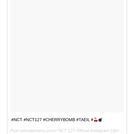
#NCT #NCT127 #CHERRYBOMB #TAEIL #
Post udostępniony przez NCT 127 Official Instagram (@nct127)
8