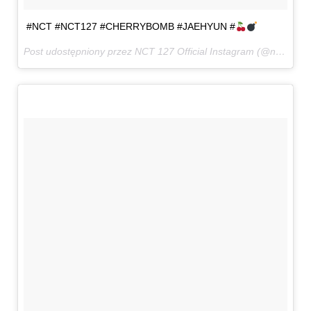
#NCT #NCT127 #CHERRYBOMB #JAEHYUN #
Post udostępniony przez NCT 127 Official Instagram (@nct127)
7