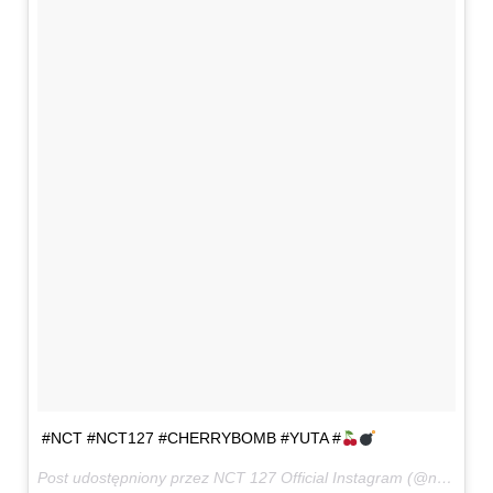
#NCT #NCT127 #CHERRYBOMB #YUTA #
Post udostępniony przez NCT 127 Official Instagram (@nct127)
7