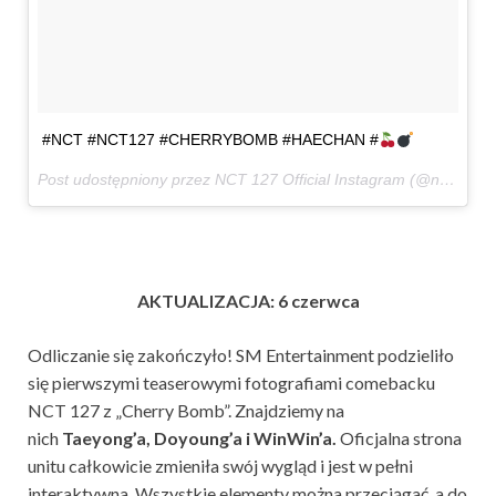
#NCT #NCT127 #CHERRYBOMB #HAECHAN #
Post udostępniony przez NCT 127 Official Instagram (@nct127)
7
AKTUALIZACJA: 6 czerwca
Odliczanie się zakończyło! SM Entertainment podzieliło
się pierwszymi teaserowymi fotografiami comebacku
NCT 127 z „Cherry Bomb”. Znajdziemy na
nich
Taeyong’a, Doyoung’a i WinWin’a.
Oficjalna strona
unitu całkowicie zmieniła swój wygląd i jest w pełni
interaktywna. Wszystkie elementy można przeciągać, a do