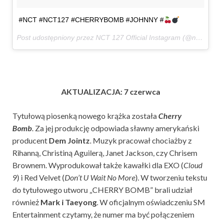
#NCT #NCT127 #CHERRYBOMB #JOHNNY #
Post udostępniony przez NCT 127 Official Instagram (@nct127)
8
AKTUALIZACJA: 7 czerwca
Tytułową piosenką nowego krążka została
Cherry
Bomb
.
Za jej produkcję odpowiada sławny amerykański
producent
Dem Jointz
. Muzyk pracował chociażby z
Rihanną, Christiną Aguilerą, Janet Jackson, czy Chrisem
Brownem. Wyprodukował także kawałki dla EXO (
Cloud
9
) i Red Velvet (
Don’t U Wait No More
). W tworzeniu tekstu
do tytułowego utworu „CHERRY BOMB” brali udział
również
Mark i Taeyong
. W oficjalnym oświadczeniu SM
Entertainment czytamy, że numer ma być połączeniem