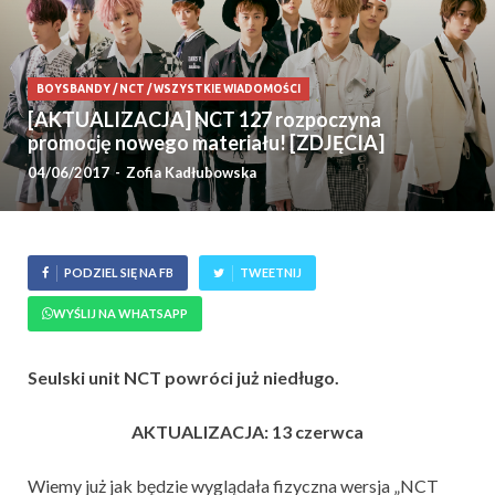
BOYSBANDY
/
NCT
/
WSZYSTKIE WIADOMOŚCI
[AKTUALIZACJA] NCT 127 rozpoczyna
promocję nowego materiału! [ZDJĘCIA]
04/06/2017
-
Zofia Kadłubowska
PODZIEL SIĘ NA FB
TWEETNIJ
WYŚLIJ NA WHATSAPP
Seulski unit NCT powróci już niedługo.
AKTUALIZACJA: 13 czerwca
Wiemy już jak będzie wyglądała fizyczna wersja „NCT