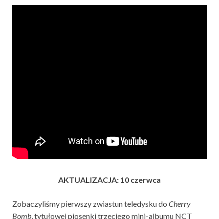
AKTUALIZACJA: 10 czerwca
Zobaczyliśmy pierwszy zwiastun teledysku do
Cherry
Bomb
, tytułowej piosenki trzeciego mini-albumu NCT