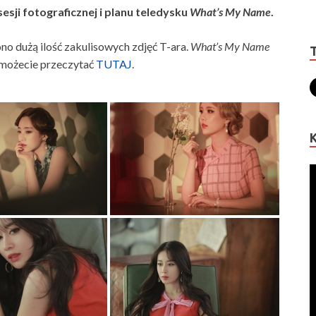
esji fotograficznej i planu teledysku
What’s My Name
.
o dużą ilość zakulisowych zdjęć T-ara.
What’s My Name
 możecie przeczytać
TUTAJ
.