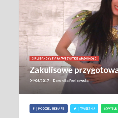
GIRLSBANDY
/
T-ARA
/
WSZYSTKIE WIADOMOŚCI
Zakulisowe przygotowa
04/06/2017
-
Dominika Fenikowska
PODZIEL SIĘ NA FB
TWEETNIJ
WYŚLIJ