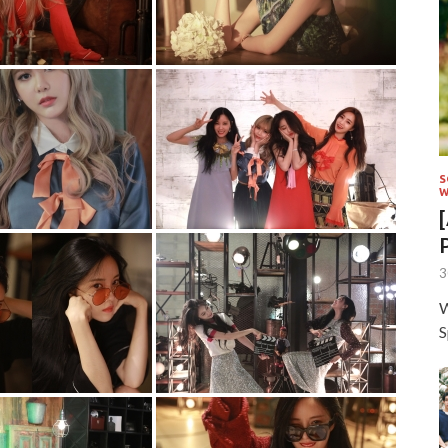
S
W
3
W
S