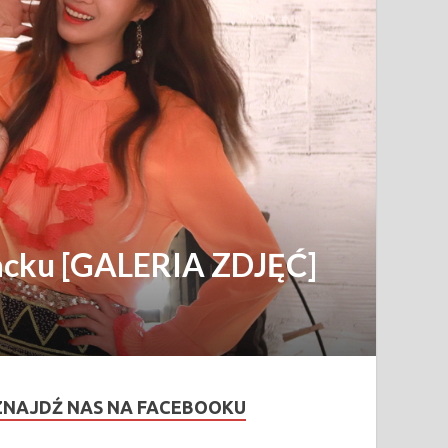
backu [GALERIA ZDJĘĆ]
ZNAJDŹ NAS NA FACEBOOKU