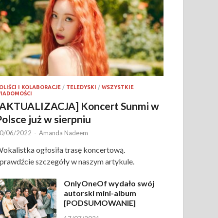
OLIŚCI I KOLABORACJE
/
TELEDYSKI
/
WSZYSTKIE
IADOMOŚCI
[AKTUALIZACJA] Koncert Sunmi w
Polsce już w sierpniu
0/06/2022
-
Amanda Nadeem
okalistka ogłosiła trasę koncertową.
prawdźcie szczegóły w naszym artykule.
OnlyOneOf wydało swój
autorski mini-album
[PODSUMOWANIE]