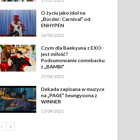
17/07/2021
O życiu jako idol na
„Border: Carnival” od
ENHYPEN
16/05/2021
Czym dla Baekyuna z EXO
jest miłość?
Podsumowanie comebacku
z „BAMBI”
27/04/2021
Dekada zapisana w muzyce
na „PAGE” Seungyoona z
WINNER
13/04/2021