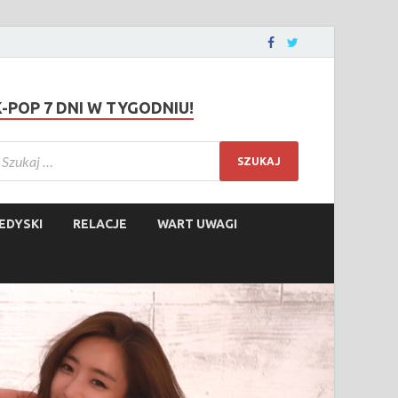
K-POP 7 DNI W TYGODNIU!
EDYSKI
RELACJE
WART UWAGI