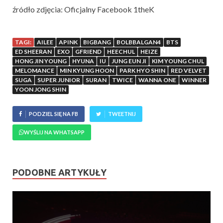
źródło zdjęcia: Oficjalny Facebook 1theK
TAGI:
AILEE
APINK
BIGBANG
BOLBBALGAN4
BTS
ED SHEERAN
EXO
GFRIEND
HEECHUL
HEIZE
HONG JIN YOUNG
HYUNA
IU
JUNG EUN JI
KIM YOUNG CHUL
MELOMANCE
MIN KYUNG HOON
PARK HYO SHIN
RED VELVET
SUGA
SUPER JUNIOR
SURAN
TWICE
WANNA ONE
WINNER
YOON JONG SHIN
PODZIEL SIĘ NA FB
TWEETNIJ
WYŚLIJ NA WHATSAPP
PODOBNE ARTYKUŁY