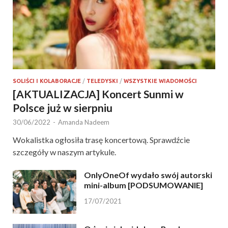
SOLIŚCI I KOLABORACJE
/
TELEDYSKI
/
WSZYSTKIE WIADOMOŚCI
[AKTUALIZACJA] Koncert Sunmi w
Polsce już w sierpniu
30/06/2022
-
Amanda Nadeem
Wokalistka ogłosiła trasę koncertową. Sprawdźcie
szczegóły w naszym artykule.
OnlyOneOf wydało swój autorski
mini-album [PODSUMOWANIE]
17/07/2021