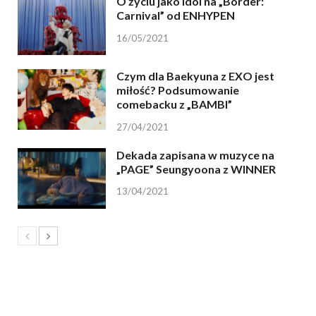
O życiu jako idol na „Border:
Carnival” od ENHYPEN
16/05/2021
Czym dla Baekyuna z EXO jest
miłość? Podsumowanie
comebacku z „BAMBI”
27/04/2021
Dekada zapisana w muzyce na
„PAGE” Seungyoona z WINNER
13/04/2021