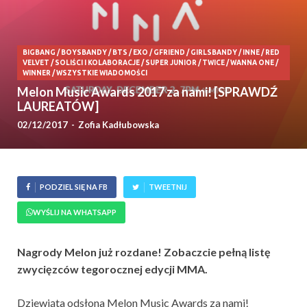
BIGBANG
/
BOYSBANDY
/
BTS
/
EXO
/
GFRIEND
/
GIRLSBANDY
/
INNE
/
RED
VELVET
/
SOLIŚCI I KOLABORACJE
/
SUPER JUNIOR
/
TWICE
/
WANNA ONE
/
WINNER
/
WSZYSTKIE WIADOMOŚCI
Melon Music Awards 2017 za nami! [SPRAWDŹ
LAUREATÓW]
02/12/2017
-
Zofia Kadłubowska
PODZIEL SIĘ NA FB
TWEETNIJ
WYŚLIJ NA WHATSAPP
Nagrody Melon już rozdane! Zobaczcie pełną listę
zwycięzców tegorocznej edycji MMA.
Dziewiąta odsłona Melon Music Awards za nami!