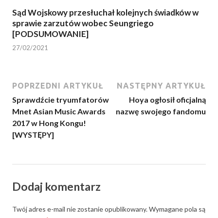
Sąd Wojskowy przesłuchał kolejnych świadków w
sprawie zarzutów wobec Seungriego
[PODSUMOWANIE]
27/02/2021
POPRZEDNI ARTYKUŁ
NASTĘPNY ARTYKUŁ
Sprawdźcie tryumfatorów
Hoya ogłosił oficjalną
Mnet Asian Music Awards
nazwę swojego fandomu
2017 w Hong Kongu!
[WYSTĘPY]
Dodaj komentarz
Twój adres e-mail nie zostanie opublikowany.
Wymagane pola są