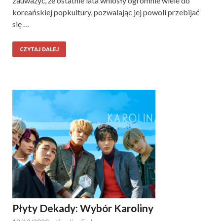
zauważyć, że ostatnie lata wniosły ogromnie wiele do
koreańskiej popkultury, pozwalając jej powoli przebijać
się …
CZYTAJ DALEJ
Płyty Dekady: Wybór Karoliny