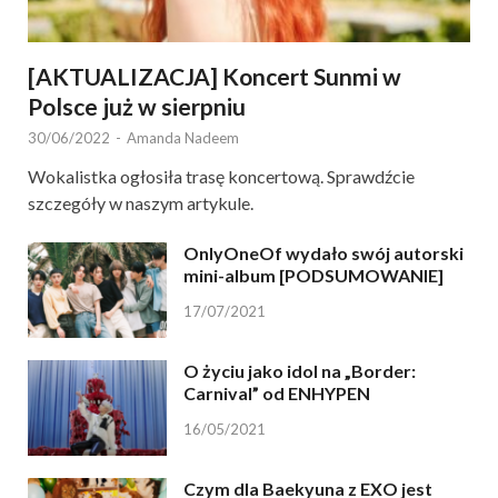
[AKTUALIZACJA] Koncert Sunmi w
Polsce już w sierpniu
30/06/2022
-
Amanda Nadeem
Wokalistka ogłosiła trasę koncertową. Sprawdźcie
szczegóły w naszym artykule.
OnlyOneOf wydało swój autorski
mini-album [PODSUMOWANIE]
17/07/2021
O życiu jako idol na „Border:
Carnival” od ENHYPEN
16/05/2021
Czym dla Baekyuna z EXO jest