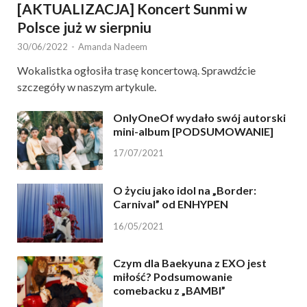
[AKTUALIZACJA] Koncert Sunmi w
Polsce już w sierpniu
30/06/2022
-
Amanda Nadeem
Wokalistka ogłosiła trasę koncertową. Sprawdźcie
szczegóły w naszym artykule.
OnlyOneOf wydało swój autorski
mini-album [PODSUMOWANIE]
17/07/2021
O życiu jako idol na „Border:
Carnival” od ENHYPEN
16/05/2021
Czym dla Baekyuna z EXO jest
miłość? Podsumowanie
comebacku z „BAMBI”