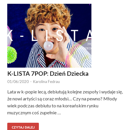
K-LISTA 7POP: Dzień Dziecka
01/06/2020
-
Karolina Fedrau
Lata w k-popie lecą, debiutują kolejne zespoły i wydaje się,
że nowi artyści są coraz młodsi… Czy na pewno? Młody
wiek podczas debiutu to na koreańskim rynku
muzycznym coś zupełnie …
CZYTAJ DALEJ