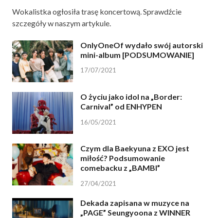
Wokalistka ogłosiła trasę koncertową. Sprawdźcie
szczegóły w naszym artykule.
OnlyOneOf wydało swój autorski
mini-album [PODSUMOWANIE]
17/07/2021
O życiu jako idol na „Border:
Carnival” od ENHYPEN
16/05/2021
Czym dla Baekyuna z EXO jest
miłość? Podsumowanie
comebacku z „BAMBI”
27/04/2021
Dekada zapisana w muzyce na
„PAGE” Seungyoona z WINNER