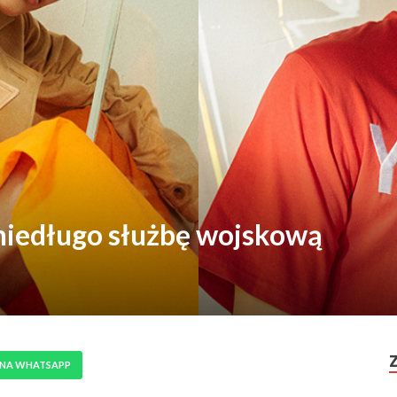
niedługo służbę wojskową
 NA WHATSAPP