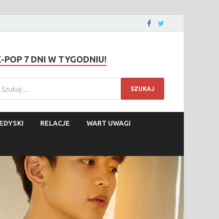
K-POP 7 DNI W TYGODNIU!
EDYSKI
RELACJE
WART UWAGI