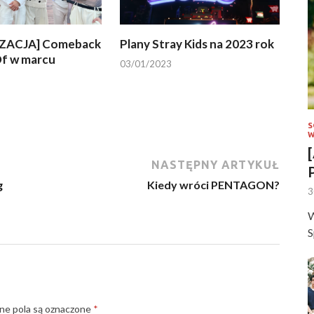
ZACJA] Comeback
Plany Stray Kids na 2023 rok
f w marcu
03/01/2023
S
W
NASTĘPNY ARTYKUŁ
g
Kiedy wróci PENTAGON?
3
W
S
e pola są oznaczone
*