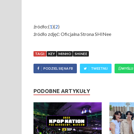
źródło:(
1
)(
2
)
źródło zdjęć: Oficjalna Strona SHINee
TAGI:
KEY
MINHO
SHINEE
PODZIEL SIĘ NA FB
TWEETNIJ
WYŚLIJ
PODOBNE ARTYKUŁY