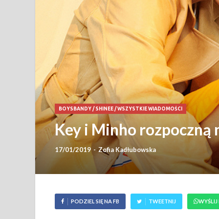
BOYSBANDY
/
SHINEE
/
WSZYSTKIE WIADOMOŚCI
Key i Minho rozpoczną 
17/01/2019
-
Zofia Kadłubowska
PODZIEL SIĘ NA FB
TWEETNIJ
WYŚLIJ