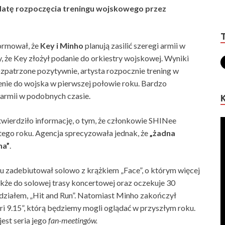
datę rozpoczęcia treningu wojskowego przez
formował, że
Key i Minho
planują zasilić szeregi armii w
, że Key złożył podanie do orkiestry wojskowej. Wyniki
rozpatrzone pozytywnie, artysta rozpocznie trening w
nie do wojska w pierwszej połowie roku. Bardzo
 armii w podobnych czasie.
wierdziło informację, o tym, że członkowie SHINee
tego roku. Agencja sprecyzowała jednak, że
„żadna
na”
.
u zadebiutował solowo z krążkiem „Face”, o którym więcej
kże do solowej trasy koncertowej oraz oczekuje 30
 udziałem, „Hit and Run”. Natomiast Minho zakończył
i 9.15”, którą będziemy mogli oglądać w przyszłym roku.
est seria jego
fan-meetingów.