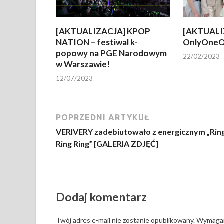
[AKTUALIZACJA] KPOP
[AKTUALI
NATION – festiwal k-
OnlyOneO
popowy na PGE Narodowym
22/02/2023
w Warszawie!
12/07/2023
POPRZEDNI ARTYKUŁ
VERIVERY zadebiutowało z energicznym „Rin
Ring Ring” [GALERIA ZDJĘĆ]
Dodaj komentarz
Twój adres e-mail nie zostanie opublikowany.
Wymagan