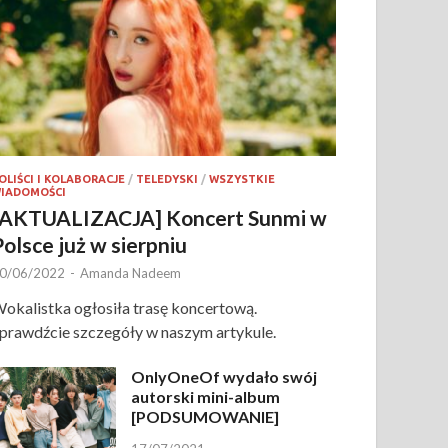
OLIŚCI I KOLABORACJE
/
TELEDYSKI
/
WSZYSTKIE
IADOMOŚCI
[AKTUALIZACJA] Koncert Sunmi w
Polsce już w sierpniu
0/06/2022
-
Amanda Nadeem
okalistka ogłosiła trasę koncertową.
prawdźcie szczegóły w naszym artykule.
OnlyOneOf wydało swój
autorski mini-album
[PODSUMOWANIE]