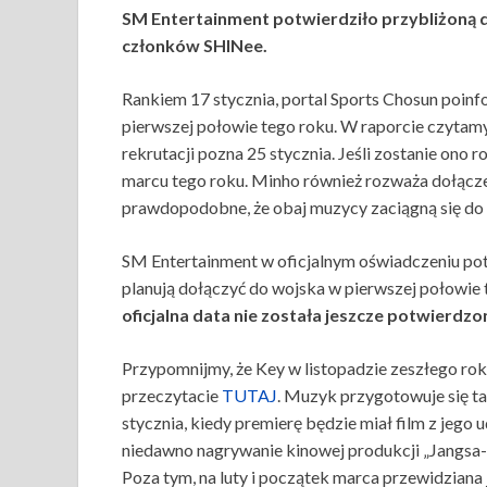
SM Entertainment potwierdziło przybliżoną 
członków SHINee.
Rankiem 17 stycznia, portal Sports Chosun poin
pierwszej połowie tego roku. W raporcie czytamy
rekrutacji pozna 25 stycznia. Jeśli zostanie ono 
marcu tego roku. Minho również rozważa dołącze
prawdopodobne, że obaj muzycy zaciągną się do
SM Entertainment w oficjalnym oświadczeniu pot
planują dołączyć do wojska w pierwszej połowie 
oficjalna data nie została jeszcze potwierdzo
Przypomnijmy, że Key w listopadzie zeszłego rok
przeczytacie
TUTAJ
. Muzyk przygotowuje się ta
stycznia, kiedy premierę będzie miał film z jego
niedawno nagrywanie kinowej produkcji „Jangsa-r
Poza tym, na luty i początek marca przewidziana j