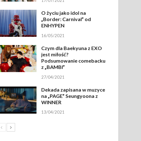
17/07/2021
O życiu jako idol na
„Border: Carnival” od
ENHYPEN
16/05/2021
Czym dla Baekyuna z EXO
jest miłość?
Podsumowanie comebacku
z „BAMBI”
27/04/2021
Dekada zapisana w muzyce
na „PAGE” Seungyoona z
WINNER
13/04/2021