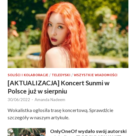
SOLIŚCI I KOLABORACJE
/
TELEDYSKI
/
WSZYSTKIE WIADOMOŚCI
[AKTUALIZACJA] Koncert Sunmi w
Polsce już w sierpniu
30/06/2022
-
Amanda Nadeem
Wokalistka ogłosiła trasę koncertową. Sprawdźcie
szczegóły w naszym artykule.
OnlyOneOf wydało swój autorski