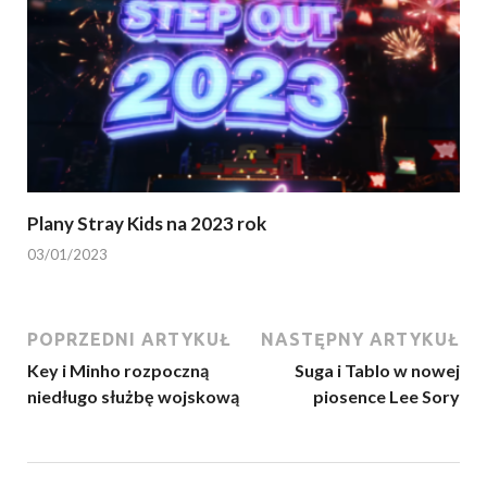
Plany Stray Kids na 2023 rok
03/01/2023
POPRZEDNI ARTYKUŁ
NASTĘPNY ARTYKUŁ
Key i Minho rozpoczną
Suga i Tablo w nowej
niedługo służbę wojskową
piosence Lee Sory