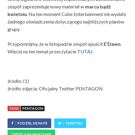
zespół zaprezentuje nowy materiał w
marcu bądź
kwietniu
. Na ten moment Cube Entertainment nie wydało
żadnego oświadczenia dotyczącego najbliższych planów
grupy.
Przypomnijmy, że w listopadzie zespół opuścił
E’Dawn
.
Więcej na ten temat przeczytacie
TUTAJ
.
źródło: (
1
)
źródło zdjęcia: Oficjalny Twitter PENTAGON
TAGI:
PENTAGON
PODZIEL SIĘ NA FB
TWEETNIJ
WYŚLIJ NA WHATSAPP