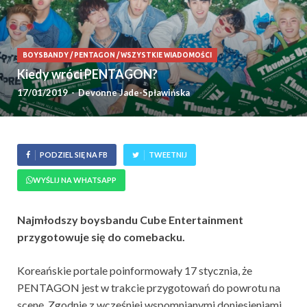
BOYSBANDY
/
PENTAGON
/
WSZYSTKIE WIADOMOŚCI
Kiedy wróci PENTAGON?
17/01/2019
-
Devonne Jade-Spławińska
PODZIEL SIĘ NA FB
TWEETNIJ
WYŚLIJ NA WHATSAPP
Najmłodszy boysbandu Cube Entertainment
przygotowuje się do comebacku.
Koreańskie portale poinformowały 17 stycznia, że
PENTAGON jest w trakcie przygotowań do powrotu na
scenę. Zgodnie z wcześniej wspomnianymi doniesieniami,