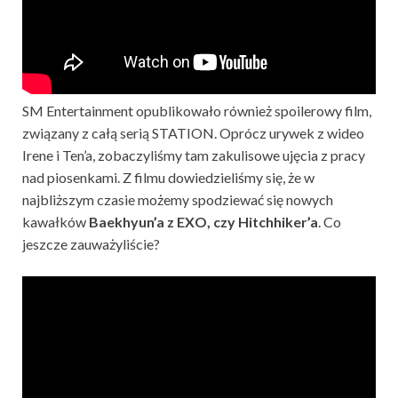
SM Entertainment opublikowało również spoilerowy film,
związany z całą serią STATION. Oprócz urywek z wideo
Irene i Ten’a, zobaczyliśmy tam zakulisowe ujęcia z pracy
nad piosenkami. Z filmu dowiedzieliśmy się, że w
najbliższym czasie możemy spodziewać się nowych
kawałków
Baekhyun’a z EXO, czy Hitchhiker’a
. Co
jeszcze zauważyliście?