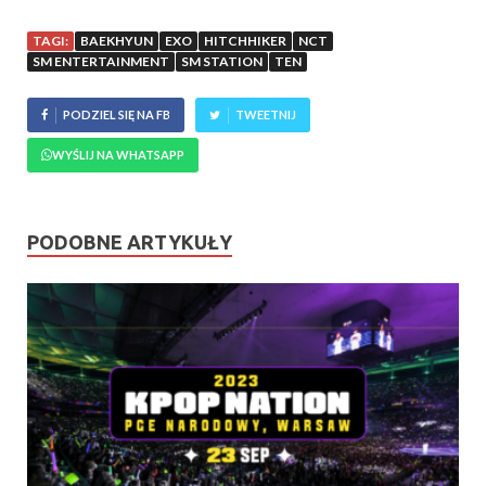
TAGI:
BAEKHYUN
EXO
HITCHHIKER
NCT
SM ENTERTAINMENT
SM STATION
TEN
PODZIEL SIĘ NA FB
TWEETNIJ
WYŚLIJ NA WHATSAPP
PODOBNE ARTYKUŁY