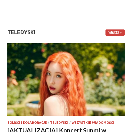
TELEDYSKI
WIĘCEJ
SOLIŚCI I KOLABORACJE
/
TELEDYSKI
/
WSZYSTKIE WIADOMOŚCI
[AKTUALIZACJA] Koncert Sunmi w