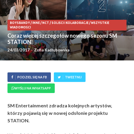
BOYSBANDY
/
INNE
/
NCT
/
SOLIŚCI I KOLABORACJE
/
WSZYSTKIE
WIADOMOŚCI
Coraz więcej szczegołów nowego sezonu SM
STATION
24/03/2017
-
Zofia Kadłubowska
PODZIEL SIĘ NA FB
TWEETNIJ
WYŚLIJ NA WHATSAPP
SM Entertainment zdradza kolejnych artystów,
którzy pojawią się w nowej odsłonie projektu
STATION.