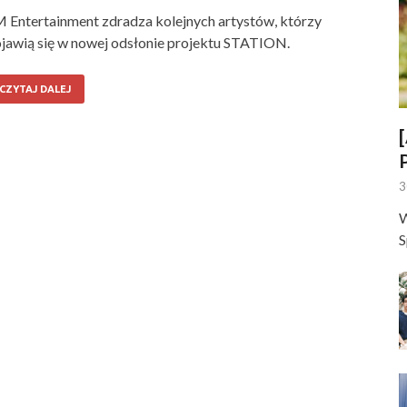
 Entertainment zdradza kolejnych artystów, którzy
jawią się w nowej odsłonie projektu STATION.
CZYTAJ DALEJ
3
W
S