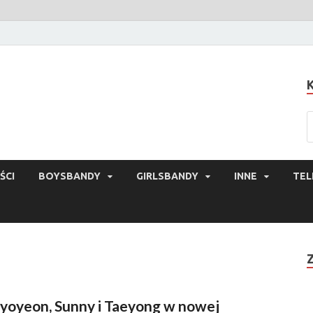
ŚCI
BOYSBANDY
GIRLSBANDY
INNE
TEL
yoyeon, Sunny i Taeyong w nowej