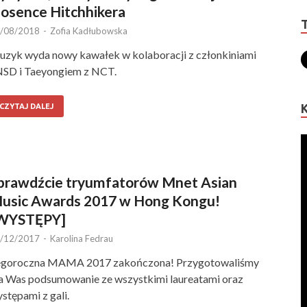
iosence Hitchhikera
/08/2018
-
Zofia Kadłubowska
zyk wyda nowy kawałek w kolaboracji z członkiniami
SD i Taeyongiem z NCT.
CZYTAJ DALEJ
prawdźcie tryumfatorów Mnet Asian
usic Awards 2017 w Hong Kongu!
WYSTĘPY]
/12/2017
-
Karolina Fedrau
egoroczna MAMA 2017 zakończona! Przygotowaliśmy
a Was podsumowanie ze wszystkimi laureatami oraz
stępami z gali.