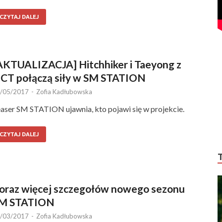
CZYTAJ DALEJ
AKTUALIZACJA] Hitchhiker i Taeyong z
CT połączą siły w SM STATION
/05/2017
-
Zofia Kadłubowska
aser SM STATION ujawnia, kto pojawi się w projekcie.
CZYTAJ DALEJ
oraz więcej szczegołów nowego sezonu
M STATION
/03/2017
-
Zofia Kadłubowska