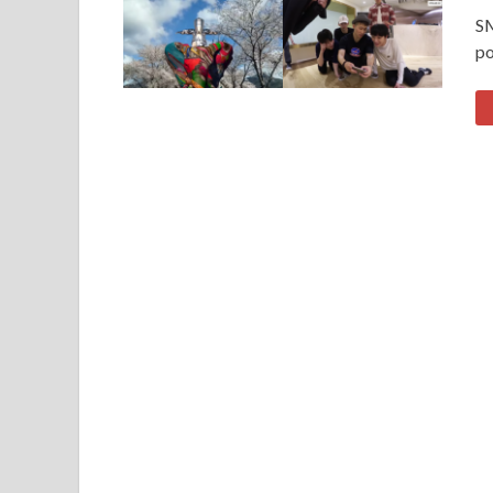
SM
po