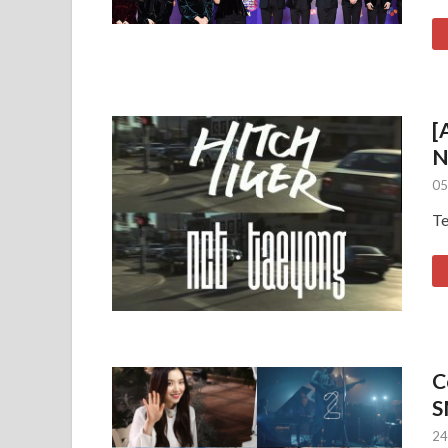
[
N
05
Te
C
S
24