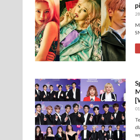
p
28
Mu
SN
S
M
[
01
T
dl
wy