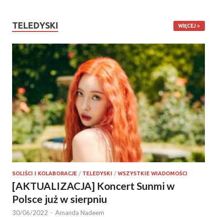
TELEDYSKI
WIĘCEJ
SOLIŚCI I KOLABORACJE
/
TELEDYSKI
/
WSZYSTKIE WIADOMOŚCI
[AKTUALIZACJA] Koncert Sunmi w
Polsce już w sierpniu
30/06/2022
-
Amanda Nadeem