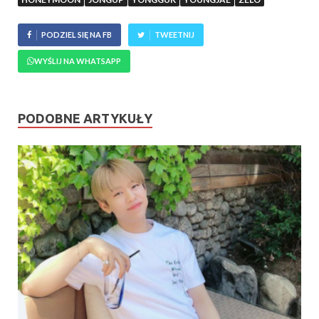
PODZIEL SIĘ NA FB
TWEETNIJ
WYŚLIJ NA WHATSAPP
PODOBNE ARTYKUŁY