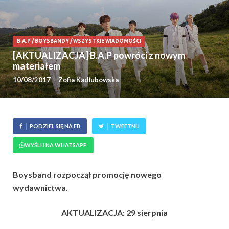
B.A.P
/
BOYSBANDY
/
WSZYSTKIE WIADOMOŚCI
[AKTUALIZACJA] B.A.P powróci z nowym
materiałem
10/08/2017
-
Zofia Kadłubowska
PODZIEL SIĘ NA FB
TWEETNIJ
WYŚLIJ NA WHATSAPP
Boysband rozpoczął promocję nowego
wydawnictwa.
AKTUALIZACJA: 29 sierpnia