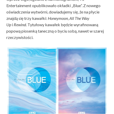
Entertainment opublikowało okładki „Blue”. Z nowego
oświadczenia wytwórni, dowiadujemy się, że na płycie
znajdą się trzy kawałki:
Honeymoon, All The Way
Up
i
Rewind
. Tytułowy kawałek będzie wyrafinowaną
popową piosenką taneczną o byciu sobą, nawet w szarej
rzeczywistości.