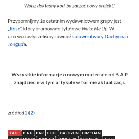
Wpisz dokładny kod, by zacząć nowy projekt.”
Przypomnijmy, że ostatnim wydawnictwem grupy jest
„Rose”
, który promowało tytułowe
Wake Me Up
. W
czerwcu usłyszeliśmy również
solowe utwory Daehyuna i
Jongup’a
.
Wszystkie informacje o nowym materiale od B.A.P
znajdziecie w tym artykule w formie aktualizacji.
źródło:(
1
)(
2
)
TAGI:
B.A.P
BAP
BLUE
DAEHYUN
HIMCHAN
HONEYMOON
JONGUP
YONGGUK
YOUNGJAE
ZELO