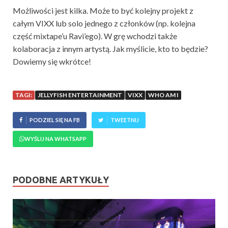
Możliwości jest kilka. Może to być kolejny projekt z
całym VIXX lub solo jednego z członków (np. kolejna
część mixtape’u Ravi’ego). W grę wchodzi także
kolaboracja z innym artystą. Jak myślicie, kto to będzie?
Dowiemy się wkrótce!
TAGI:
JELLYFISH ENTERTAINMENT
VIXX
WHO AM I
PODZIEL SIĘ NA FB
TWEETNIJ
WYŚLIJ NA WHATSAPP
PODOBNE ARTYKUŁY