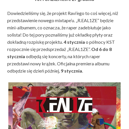
Dowiedzieliśmy się, że projekt Ravi’ego to coś więcej, niż
przedstawienie nowego mixtape’u. „R.EAL1ZE” będzie
mini-albumem, co oznacza, że raper zadebiutuje jako
solista! Do tej pory poznaliśmy już okładkę płyty oraz
dokładną rozpiskę projektu.
4 stycznia
o północy KST
rozpocznie się przedsprzedaż „R.EAL1ZE”.
Od 6 do 8
stycznia
odbędą się koncerty, na których raper
przedstawi nowy krążek. Oficjalna premiera albumu
odbędzie się dzień później,
9 stycznia
.