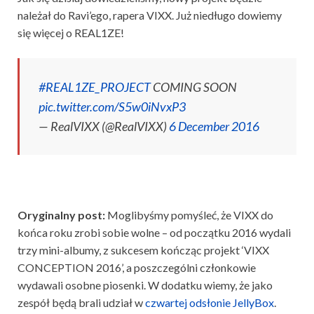
należał do Ravi’ego, rapera VIXX. Już niedługo dowiemy
się więcej o REAL1ZE!
#REAL1ZE_PROJECT
COMING SOON
pic.twitter.com/S5w0iNvxP3
— RealVIXX (@RealVIXX)
6 December 2016
Oryginalny post:
Moglibyśmy pomyśleć, że VIXX do
końca roku zrobi sobie wolne – od początku 2016 wydali
trzy mini-albumy, z sukcesem kończąc projekt ‘VIXX
CONCEPTION 2016’, a poszczególni członkowie
wydawali osobne piosenki. W dodatku wiemy, że jako
zespół będą brali udział w
czwartej odsłonie JellyBox
.