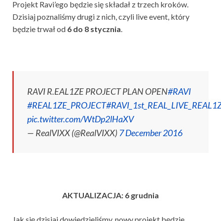
Projekt Ravi’ego będzie się składał z trzech kroków.
Dzisiaj poznaliśmy drugi z nich, czyli live event, który
będzie trwał od
6 do 8 stycznia
.
RAVI R.EAL1ZE PROJECT PLAN OPEN
#RAVI
#REAL1ZE_PROJECT
#RAVI_1st_REAL_LIVE_REAL1
pic.twitter.com/WtDp2lHaXV
— RealVIXX (@RealVIXX)
7 December 2016
AKTUALIZACJA: 6 grudnia
Jak się dzisiaj dowiedzieliśmy, nowy projekt będzie