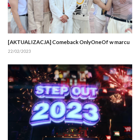
[AKTUALIZACJA] Comeback OnlyOneOf w marcu
22/02/2023