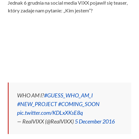
Jednak 6 grudnia na social media VIXX pojawił się teaser,
który zadaje nam pytanie: „Kim jestem”?
WHO AM I?
#GUESS_WHO_AM_I
#NEW_PROJECT
#COMING_SOON
pic.twitter.com/KDLxXKsE8q
— RealVIXX (@RealVIXX)
5 December 2016