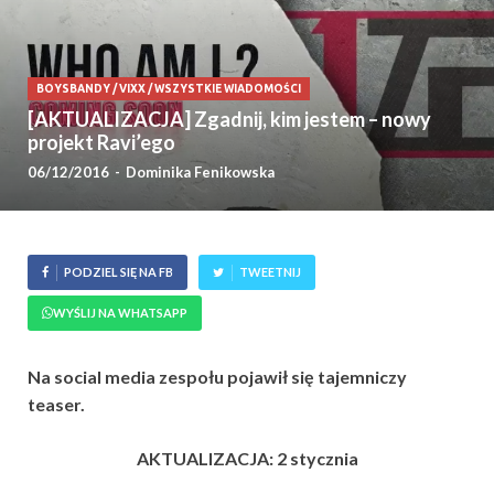
BOYSBANDY
/
VIXX
/
WSZYSTKIE WIADOMOŚCI
[AKTUALIZACJA] Zgadnij, kim jestem – nowy
projekt Ravi’ego
06/12/2016
-
Dominika Fenikowska
PODZIEL SIĘ NA FB
TWEETNIJ
WYŚLIJ NA WHATSAPP
Na social media zespołu pojawił się tajemniczy
teaser.
AKTUALIZACJA: 2 stycznia