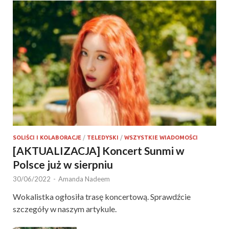
SOLIŚCI I KOLABORACJE
/
TELEDYSKI
/
WSZYSTKIE WIADOMOŚCI
[AKTUALIZACJA] Koncert Sunmi w
Polsce już w sierpniu
30/06/2022
-
Amanda Nadeem
Wokalistka ogłosiła trasę koncertową. Sprawdźcie
szczegóły w naszym artykule.