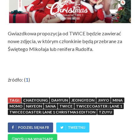
Gwiazdkowa propozycja od TWICE będzie zawierać
nowe zdjęcia, w którym członkinie będą przebrane za
Świętego Mikołaja lub renifera Rudolfa.
źródło: (
1
)
TAGI:
CHAEYOUNG
DAHYUN
JEONGYEON
JIHYO
MINA
MOMO
NAYEON
SANA
TWICE
TWICECOASTER : LANE 1
TWICECOASTER: LANE 1 CHRISTMAS EDITION
TZUYU
PODZIEL SIĘ NA FB
TWEETNIJ
WYŚLIJ NA WHATSAPP