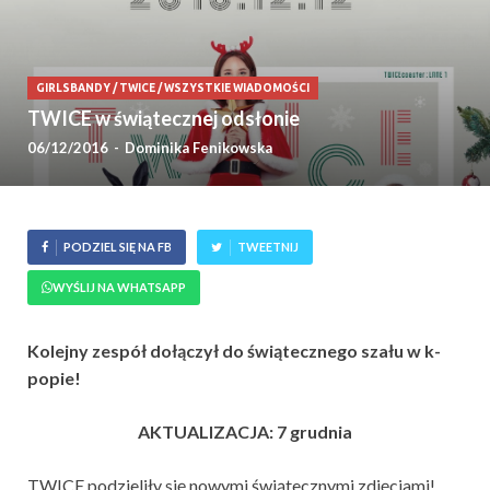
GIRLSBANDY
/
TWICE
/
WSZYSTKIE WIADOMOŚCI
TWICE w świątecznej odsłonie
06/12/2016
-
Dominika Fenikowska
PODZIEL SIĘ NA FB
TWEETNIJ
WYŚLIJ NA WHATSAPP
Kolejny zespół dołączył do świątecznego szału w k-
popie!
AKTUALIZACJA: 7 grudnia
TWICE podzieliły się nowymi świątecznymi zdjęciami!