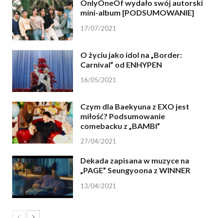
OnlyOneOf wydało swój autorski
mini-album [PODSUMOWANIE]
17/07/2021
O życiu jako idol na „Border:
Carnival” od ENHYPEN
16/05/2021
Czym dla Baekyuna z EXO jest
miłość? Podsumowanie
comebacku z „BAMBI”
27/04/2021
Dekada zapisana w muzyce na
„PAGE” Seungyoona z WINNER
13/04/2021