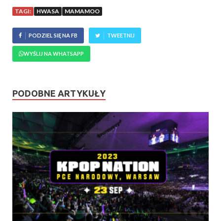
TAGI:
HWASA
MAMAMOO
PODZIEL SIĘ NA FB
TWEETNIJ
WYŚLIJ NA WHATSAPP
PODOBNE ARTYKUŁY