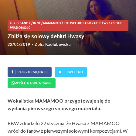
GIRLSBANDY
/
INNE
/
MAMAMOO
/
SOLIŚCI I KOLABORACJE
/
WSZYSTKIE
WIADOMOŚCI
Zbliża się solowy debiut Hwasy
22/01/2019
-
Zofia Kadłubowska
PODZIEL SIĘ NA FB
TWEETNIJ
WYŚLIJ NA WHATSAPP
Wokalistka MAMAMOO przygotowuje się do
wydania pierwszego solowego materiału.
RBW zdradziło 22 stycznia, że Hwasa z MAMAMOO
wróci do fanów z pierwszymi solowymi kompozycjami. W