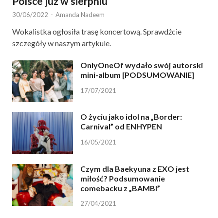
Polsce już w sierpniu
30/06/2022
-
Amanda Nadeem
Wokalistka ogłosiła trasę koncertową. Sprawdźcie
szczegóły w naszym artykule.
OnlyOneOf wydało swój autorski
mini-album [PODSUMOWANIE]
17/07/2021
O życiu jako idol na „Border:
Carnival” od ENHYPEN
16/05/2021
Czym dla Baekyuna z EXO jest
miłość? Podsumowanie
comebacku z „BAMBI”
27/04/2021