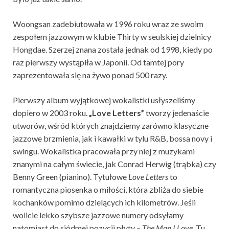
Woongsan zadebiutowała w 1996 roku wraz ze swoim
zespołem jazzowym w klubie Thirty w seulskiej dzielnicy
Hongdae. Szerzej znana została jednak od 1998, kiedy po
raz pierwszy wystąpiła w Japonii. Od tamtej pory
zaprezentowała się na żywo ponad 500 razy.
Pierwszy album wyjątkowej wokalistki usłyszeliśmy
dopiero w 2003 roku.
„Love Letters”
tworzy jedenaście
utworów, wśród których znajdziemy zarówno klasyczne
jazzowe brzmienia, jak i kawałki w tylu R&B, bossa novy i
swingu. Wokalistka pracowała przy niej z muzykami
znanymi na całym świecie, jak Conrad Herwig (trąbka) czy
Benny Green (pianino). Tytułowe
Love Letters
to
romantyczna piosenka o miłości, która zbliża do siebie
kochanków pomimo dzielących ich kilometrów. Jeśli
wolicie lekko szybsze jazzowe numery odsyłamy
natomiast do siódmej pozycji płyty –
The Man I Love.
Tu