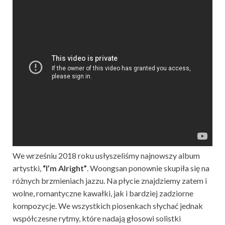
We wrześniu 2018 roku usłyszeliśmy najnowszy album
artystki,
“I’m Alright”
. Woongsan ponownie skupiła się na
różnych brzmieniach jazzu. Na płycie znajdziemy zatem i
wolne, romantyczne kawałki, jak i bardziej zadziorne
kompozycje. We wszystkich piosenkach słychać jednak
współczesne rytmy, które nadają głosowi solistki