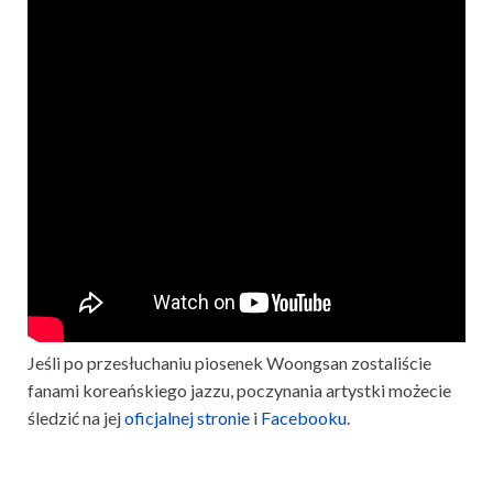
Jeśli po przesłuchaniu piosenek Woongsan zostaliście
fanami koreańskiego jazzu, poczynania artystki możecie
śledzić na jej
oficjalnej stronie
i
Facebooku
.