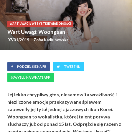
WART UWAGI
/
WSZYSTKIE WIADOMOŚCI
Wart Uwagi: Woongsan
07/01/2019
-
Zofia Kadłubowska
PODZIEL SIĘ NA FB
TWEETNIJ
WYŚLIJ NA WHATSAPP
Jej lekko chrypliwy głos, niesamowita wrażliwość i
niezliczone emocje przekazywane śpiewem
zapewniły jej tytuł jednej z jazzowych ikon Korei.
Woongsan to wokalistka, której talent porywa
słuchaczy już od ponad 15 lat. Odprężcie się razem z
nami w najnowszym wydaniu „Wartego Uwagi”!