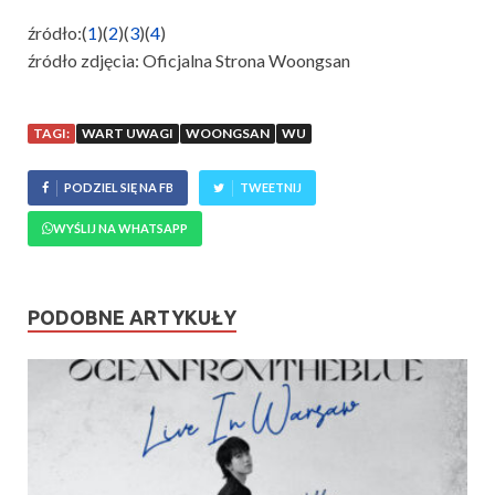
źródło:(
1
)(
2
)(
3
)(
4
)
źródło zdjęcia: Oficjalna Strona Woongsan
TAGI:
WART UWAGI
WOONGSAN
WU
PODZIEL SIĘ NA FB
TWEETNIJ
WYŚLIJ NA WHATSAPP
PODOBNE ARTYKUŁY