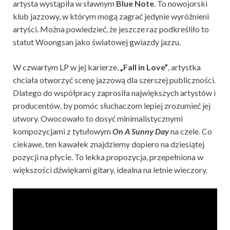
artysta wystąpiła w sławnym
Blue Note
. To nowojorski
klub jazzowy, w którym mogą zagrać jedynie wyróżnieni
artyści. Można powiedzieć, że jeszcze raz podkreśliło to
statut Woongsan jako światowej gwiazdy jazzu.
W czwartym LP w jej karierze,
„Fall in Love”
, artystka
chciała otworzyć scenę jazzową dla szerszej publiczności.
Dlatego do współpracy zaprosiła największych artystów i
producentów, by pomóc słuchaczom lepiej zrozumieć jej
utwory. Owocowało to dosyć minimalistycznymi
kompozycjami z tytułowym
On A Sunny Day
na czele. Co
ciekawe, ten kawałek znajdziemy dopiero na dziesiątej
pozycji na płycie. To lekka propozycja, przepełniona w
większości dźwiękami gitary, idealna na letnie wieczory.