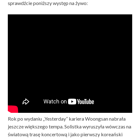
sprawdźcie poniższy występ na żywo:
Rok po wydaniu „Yesterday” kariera Woongsan nabrała
jeszcze większego tempa. Solistka wyruszyła wówczas na
światową trasę koncertową i jako pierwszy koreański