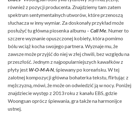
również z pozycji producenta. Znajdziemy tam zatem
spektrum sentymentalnych utworów, które przenoszą
słuchacza w inny wymiar. Za doskonały przykład może
posłużyć tu główna piosenka albumu –
Call Me
. Numer to
szczere wyznanie opuszczonej kobiety, która pomimo
bólu wciąż kocha swojego partnera. Wyznaje mu, że
zawsze może przyjść do niej w złej chwili, bez względu na
przeszłość. Jednym z najpopularniejszych kawałków z
płyty jest
W-O-M-A-N
,
śpiewany po koreańsku. W tej
zalotnej kompozycji główna bohaterka tekstu, flirtując z
mężczyzną, mówi, że może on odwiedzić ją w nocy. Poniżej
znajdziecie występ z 2013 roku z kanału EBS, gdzie
Woongsan oprócz śpiewania, gra także na harmonijce
ustnej.