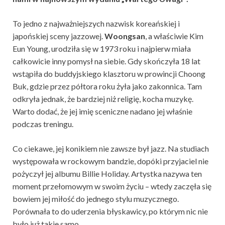
To jedno z najważniejszych nazwisk koreańskiej i
japońskiej sceny jazzowej.
Woongsan
, a właściwie Kim
Eun Young, urodziła się w 1973 roku i najpierw miała
całkowicie inny pomysł na siebie. Gdy skończyła 18 lat
wstąpiła do buddyjskiego klasztoru w prowincji Choong
Buk, gdzie przez półtora roku żyła jako zakonnica. Tam
odkryła jednak, że bardziej niż religię, kocha muzykę.
Warto dodać, że jej imię sceniczne nadano jej właśnie
podczas treningu.
Co ciekawe, jej konikiem nie zawsze był jazz. Na studiach
występowała w rockowym bandzie, dopóki przyjaciel nie
pożyczył jej albumu Billie Holiday. Artystka nazywa ten
moment przełomowym w swoim życiu – wtedy zaczęła się
bowiem jej miłość do jednego stylu muzycznego.
Porównała to do uderzenia błyskawicy, po którym nic nie
było już takie samo.