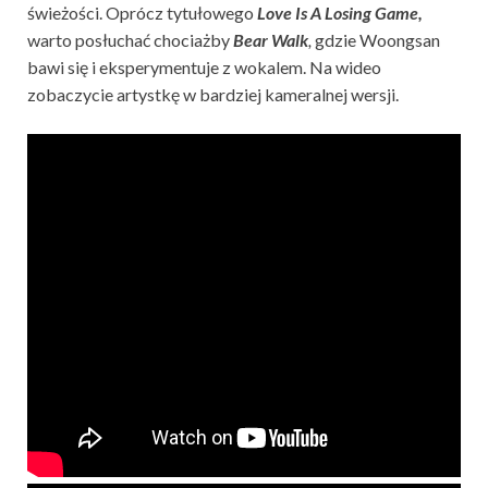
świeżości. Oprócz tytułowego
Love Is A Losing Game,
warto posłuchać chociażby
Bear Walk
,
gdzie Woongsan
bawi się i eksperymentuje z wokalem. Na wideo
zobaczycie artystkę w bardziej kameralnej wersji.