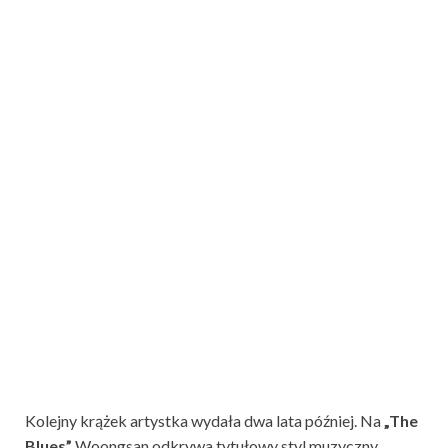
Kolejny krążek artystka wydała dwa lata później. Na
„The
Blues”
Woongsan odkrywa tytułowy styl muzyczny,