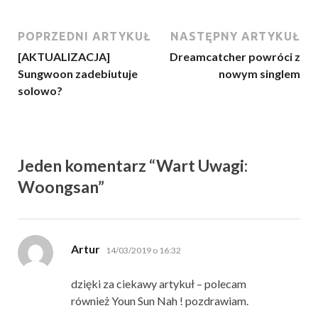
POPRZEDNI ARTYKUŁ
NASTĘPNY ARTYKUŁ
[AKTUALIZACJA]
Dreamcatcher powróci z
Sungwoon zadebiutuje
nowym singlem
solowo?
Jeden komentarz “Wart Uwagi:
Woongsan”
pisze:
Artur
14/03/2019 o 16:32
dzięki za ciekawy artykuł – polecam
również Youn Sun Nah ! pozdrawiam.