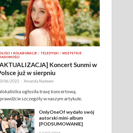
OLIŚCI I KOLABORACJE
/
TELEDYSKI
/
WSZYSTKIE
IADOMOŚCI
[AKTUALIZACJA] Koncert Sunmi w
Polsce już w sierpniu
0/06/2022
-
Amanda Nadeem
okalistka ogłosiła trasę koncertową.
prawdźcie szczegóły w naszym artykule.
OnlyOneOf wydało swój
autorski mini-album
[PODSUMOWANIE]