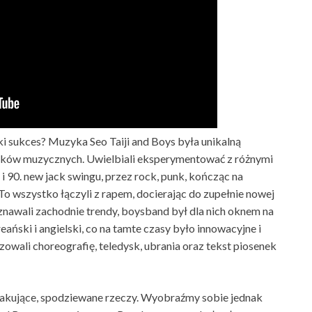
i sukces? Muzyka Seo Taiji and Boys była unikalną
nków muzycznych. Uwielbiali eksperymentować z różnymi
i 90. new jack swingu, przez rock, punk, kończąc na
o wszystko łączyli z rapem, docierając do zupełnie nowej
nawali zachodnie trendy, boysband był dla nich oknem na
eański i angielski, co na tamte czasy było innowacyjne i
zowali choreografię, teledysk, ubrania oraz tekst piosenek
akujące, spodziewane rzeczy. Wyobraźmy sobie jednak