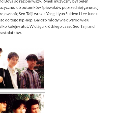
i and Boys po raz pierwszy. Rynek muzyczny był pełen
muzyczne, lub potomków śpiewaków poprzedniej generacji
pojawia się Seo Taiji wraz z Yang Hyun Sukiem i Lee Juno u
ąc do tego hip-hop. Bardzo młody wiek wśród wielu
lko kolejny atut. W ciągu krótkiego czasu Seo Taiji and
 nastolatków.