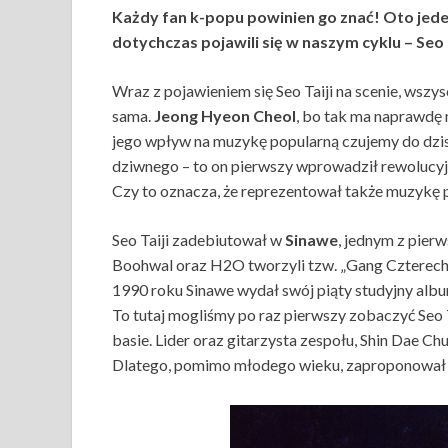
Każdy fan k-popu powinien go znać! Oto jede
dotychczas pojawili się w naszym cyklu – Seo T
Wraz z pojawieniem się Seo Taiji na scenie, wszys
sama.
Jeong Hyeon Cheol
, bo tak ma naprawdę n
jego wpływ na muzykę popularną czujemy do dzisi
dziwnego – to on pierwszy wprowadził rewolucy
Czy to oznacza, że reprezentował także muzykę 
Seo Taiji zadebiutował w
Sinawe
, jednym z pie
Boohwal oraz H2O tworzyli tzw. „Gang Czterech”,
1990 roku Sinawe wydał swój piąty studyjny album
To tutaj mogliśmy po raz pierwszy zobaczyć Seo 
basie. Lider oraz gitarzysta zespołu, Shin Dae Ch
Dlatego, pomimo młodego wieku, zaproponował 