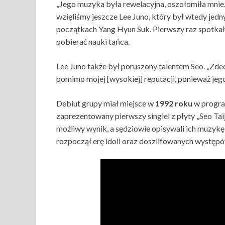
„Jego muzyka była rewelacyjna, oszołomiła mnie
wzięliśmy jeszcze Lee Juno, który był wtedy jedn
początkach Yang Hyun Suk. Pierwszy raz spotkał 
pobierać nauki tańca.
Lee Juno także był poruszony talentem Seo. „Zde
pomimo mojej [wysokiej] reputacji, ponieważ je
Debiut grupy miał miejsce w
1992 roku
w progra
zaprezentowany pierwszy singiel z płyty „Seo Taij
możliwy wynik, a sędziowie opisywali ich muzykę 
rozpoczął erę idoli oraz doszlifowanych występów