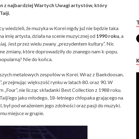
n z najbardziej Wartych Uwagi artystów, który
aiji.
cy wiedzieli, że muzyka w Korei nigdy już nie będzie taka
a imię artysta, działa na scenie muzycznej od
1990 roku
, a
aj. Jest przez wielu zwany „prezydentem kultury”. Nic
jne zmiany, które doprowadziły do znanego nam k-popu.
popularną? Nie do końca.
rwszych metalowych zespołów w Korei. Wraz z Baekdoosan,
 przejmując większość rynku w latach 80. oraz 90. W
 „Four”, nie licząc składanki Best Collection z 1988 roku.
Taiji’ego jako młodego, 18-letniego chłopaka grającego na
ul, był pod wrażeniem jego zdolności oraz pasji do muzyki.
mu miejsce w grupie.