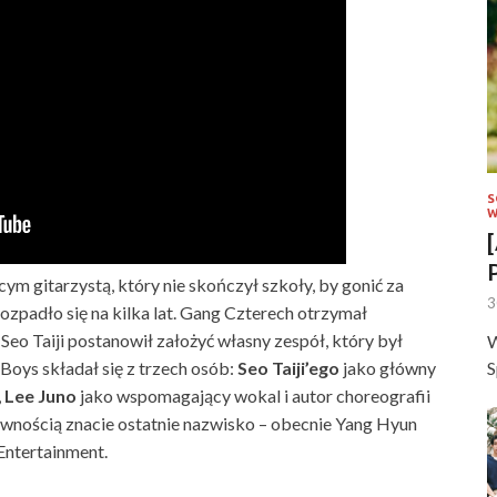
S
W
cym gitarzystą, który nie skończył szkoły, by gonić za
3
rozpadło się na kilka lat. Gang Czterech otrzymał
eo Taiji postanowił założyć własny zespół, który był
W
Boys składał się z trzech osób:
Seo Taiji’ego
jako główny
S
,
Lee Juno
jako wspomagający wokal i autor choreografii
ewnością znacie ostatnie nazwisko – obecnie Yang Hyun
Entertainment.