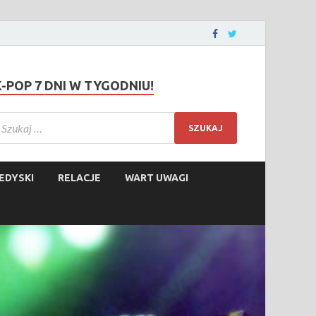
K-POP 7 DNI W TYGODNIU!
EDYSKI
RELACJE
WART UWAGI