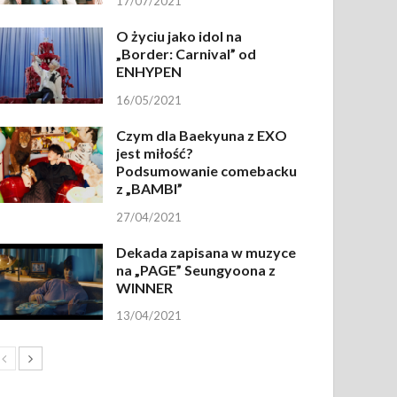
17/07/2021
O życiu jako idol na
„Border: Carnival” od
ENHYPEN
16/05/2021
Czym dla Baekyuna z EXO
jest miłość?
Podsumowanie comebacku
z „BAMBI”
27/04/2021
Dekada zapisana w muzyce
na „PAGE” Seungyoona z
WINNER
13/04/2021