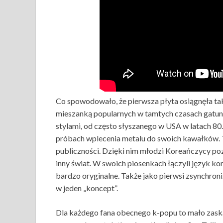
Co spowodowało, że pierwsza płyta osiągnęła tak
mieszanką popularnych w tamtych czasach gatu
stylami, od często słyszanego w USA w latach 80. 
próbach wplecenia metalu do swoich kawałków. T
publiczności. Dzięki nim młodzi Koreańczycy poz
inny świat. W swoich piosenkach łączyli język kor
bardzo oryginalne. Także jako pierwsi zsynchroni
w jeden „koncept”.
Dla każdego fana obecnego k-popu to mało zask