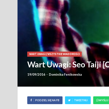
WART UWAGI
/
WSZYSTKIE WIADOMOŚCI
Wart Uwagi: Seo Taiji 
19/09/2016
-
Dominika Fenikowska
PODZIEL SIĘ NA FB
TWEETNIJ
WYŚLIJ