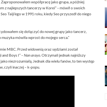
. Zaproponowałem współpracę jako grupa, a później
ym z najlepszych tancerzy w Korei” – mówił o swoich
Seo Taiji’ego w 1991 roku, kiedy Seo przyszedł do niego
cydowałem się dołączyć do nowej grupy jako tancerz,
go muzyka mówiła wprost do mojego serca.”
mie MBC. Przed widownią oraz sędziami został
i and Boys I” –
Nan arayo.
Otrzymali jednak najniższy
jako niezrozumiałą. Jednak dla wielu fanów, to ten występ
, czyli inaczej – k-popu.