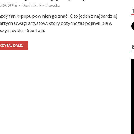
/09/2016
-
Dominika Fenikowska
żdy fan k-popu powinien go znać! Oto jeden z najbardziej
rtych Uwagi artystów, który dotychczas pojawili się w
szym cyklu – Seo Taiji.
CZYTAJ DALEJ