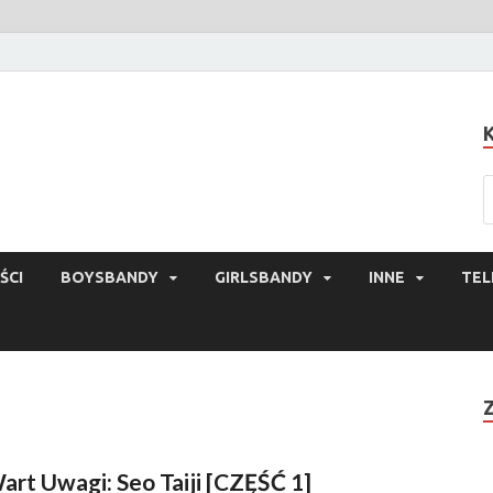
ŚCI
BOYSBANDY
GIRLSBANDY
INNE
TEL
art Uwagi: Seo Taiji [CZĘŚĆ 1]