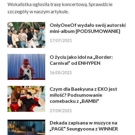
Wokalistka ogłosiła trasę koncertową. Sprawdźcie
szczegóły w naszym artykule.
OnlyOneOf wydało swój autorski
mini-album [PODSUMOWANIE]
17/07/2021
O życiu jako idol na „Border:
Carnival” od ENHYPEN
16/05/2021
Czym dla Baekyuna z EXO jest
miłość? Podsumowanie
comebacku z „BAMBI”
27/04/2021
Dekada zapisana w muzyce na
„PAGE” Seungyoona z WINNER