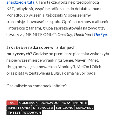
znajdziecie tutaj
). Tam także, godzinę przed północą
KST, odbyło się wspólne odliczanie do debiutu albumu.
Ponadto, 19 września, też dzięki V, obejrzeliśmy
transmisję showcase’u zespołu. Oprócz rozmów o albumie
i interakcji z fanami, grupa zaprezentowała na żywo trzy
utwory z „INFINITE ONLY”:
One Day, Thank You
i
The Eye
.
Jak
The Eye
radzi sobie w rankingach
muzycznych?
Godzinę po premierze piosenka wskoczyła
na pierwsze miejsce w rankingu Genie, Naver i Mnet,
drugą pozycję zajmowała na Monkey3, MelOn i Olleh
oraz piątą w zestawieniu Bugs, a ósmą na Soribada.
Czekaliście na comeback Infinite?
TAGI:
COMEBACK
DONGWOO
HOYA
INFINITE
INFINITE ONLY
L
SUNGGYU
SUNGJONG
SUNGYEOL
THE EYE
WOOHYUN