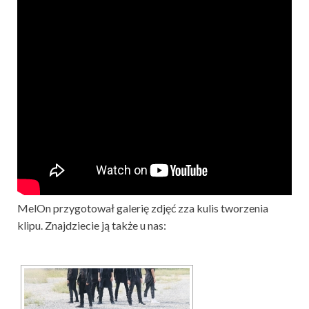
MelOn przygotował galerię zdjęć zza kulis tworzenia
klipu. Znajdziecie ją także u nas: