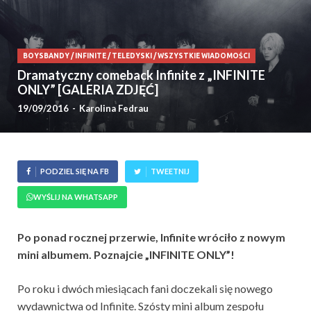
BOYSBANDY
/
INFINITE
/
TELEDYSKI
/
WSZYSTKIE WIADOMOŚCI
Dramatyczny comeback Infinite z „INFINITE
ONLY” [GALERIA ZDJĘĆ]
19/09/2016
-
Karolina Fedrau
PODZIEL SIĘ NA FB
TWEETNIJ
WYŚLIJ NA WHATSAPP
Po ponad rocznej przerwie, Infinite wróciło z nowym
mini albumem. Poznajcie „INFINITE ONLY”!
Po roku i dwóch miesiącach fani doczekali się nowego
wydawnictwa od Infinite. Szósty mini album zespołu