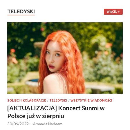
TELEDYSKI
WIĘCEJ
SOLIŚCI I KOLABORACJE
/
TELEDYSKI
/
WSZYSTKIE WIADOMOŚCI
[AKTUALIZACJA] Koncert Sunmi w
Polsce już w sierpniu
30/06/2022
-
Amanda Nadeem