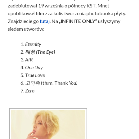
zadebiutował 19 września o północy KST. Mnet
opublikował film zza kulis tworzenia photobooka płyty.
Znajdziecie go
tutaj
. Na
„INFINITE ONLY”
usłyszymy
siedem utworów:
Eternity
태풍 (The Eye)
AIR
One Day
True Love
고마워
(tłum. Thank
You)
Zero