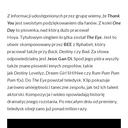
Z informacji udostępnionych przez grupę wiemy, że
Thank
You
jest swoistym podziękowaniem dla fanów. Z kolei
One
Day
to piosenka, nad którą dużo pracował
Hoya. Tytułowym singlem krążka został
The Eye
.
Jest to
utwór skomponowany przez
BEE
z Rphabet, który
pracował także przy
Back, Destiny
czy
Bad.
Za słowa
odpowiedzialny jest
Jeon Gan Di
. Spod jego pióra wyszły
także znane piosenki innych zespołów, takie
jak
Destiny
Lovelyz,
Dream Girl
SHINee czy
Rum Pum Pum
Pum
f(x). Do
The Eye
powstał teledysk. Klip pokazuje
zarówno umiejętności taneczne zespołu, jak też ich talent
aktorski. Kompozycja i wideo opowiadają historię
dramatycznego rozstania. Po niecałym dniu od premiery,
teledysk obejrzano już ponad milion razy.