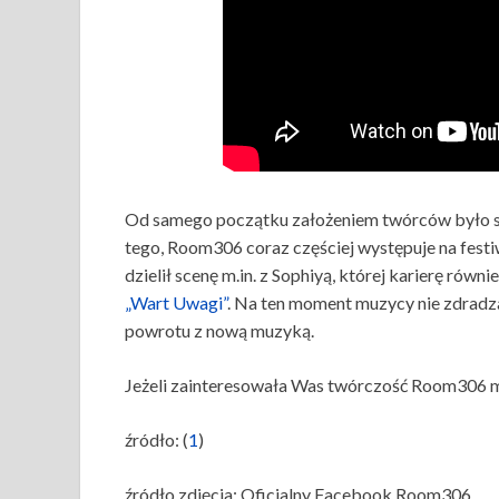
Od samego początku założeniem twórców było stw
tego, Room306 coraz częściej występuje na fest
dzielił scenę m.in. z Sophiyą, której karierę równi
„Wart Uwagi”
. Na ten moment muzycy nie zdrad
powrotu z nową muzyką.
Jeżeli zainteresowała Was twórczość Room306 mo
źródło: (
1
)
źródło zdjęcia: Oficjalny Facebook Room306