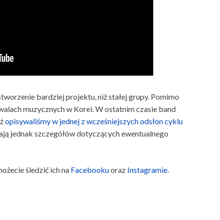
orzenie bardziej projektu, niż stałej grupy. Pomimo
iwalach muzycznych w Korei. W ostatnim czasie band
eż
opisywaliśmy w jednej z wcześniejszych odsłon cyklu
zają jednak szczegółów dotyczących ewentualnego
żecie śledzić ich na
Facebooku
oraz
Instagramie
.