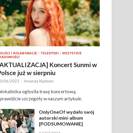
OLIŚCI I KOLABORACJE
/
TELEDYSKI
/
WSZYSTKIE
IADOMOŚCI
[AKTUALIZACJA] Koncert Sunmi w
Polsce już w sierpniu
0/06/2022
-
Amanda Nadeem
okalistka ogłosiła trasę koncertową.
prawdźcie szczegóły w naszym artykule.
OnlyOneOf wydało swój
autorski mini-album
[PODSUMOWANIE]