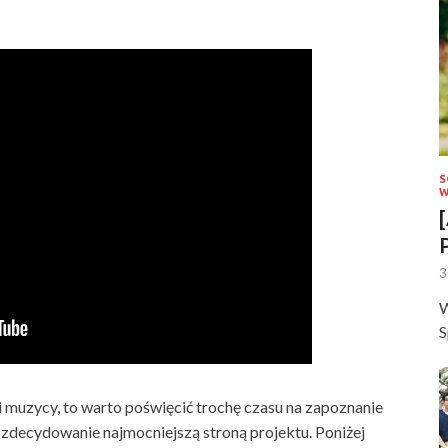
S
W
3
W
S
i muzycy, to warto poświęcić trochę czasu na zapoznanie
ą zdecydowanie najmocniejszą stroną projektu. Poniżej