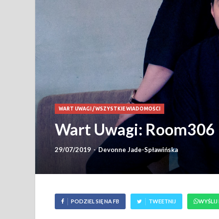
WART UWAGI
/
WSZYSTKIE WIADOMOŚCI
Wart Uwagi: Room306
29/07/2019
-
Devonne Jade-Spławińska
PODZIEL SIĘ NA FB
TWEETNIJ
WYŚLIJ