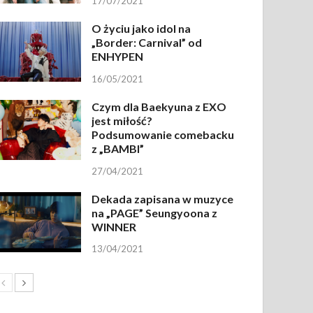
17/07/2021
O życiu jako idol na
„Border: Carnival” od
ENHYPEN
16/05/2021
Czym dla Baekyuna z EXO
jest miłość?
Podsumowanie comebacku
z „BAMBI”
27/04/2021
Dekada zapisana w muzyce
na „PAGE” Seungyoona z
WINNER
13/04/2021