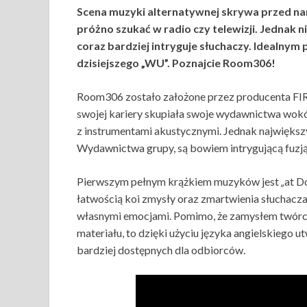
Scena muzyki alternatywnej skrywa przed nam
próżno szukać w radio czy telewizji. Jednak n
coraz bardziej intryguje słuchaczy. Idealny
dzisiejszego „WU”. Poznajcie Room306!
Room306 zostało założone przez producenta FI
swojej kariery skupiała swoje wydawnictwa wokół
z instrumentami akustycznymi. Jednak najwięks
Wydawnictwa grupy, są bowiem intrygującą fuzją 
Pierwszym pełnym krążkiem muzyków jest
„
at D
łatwością koi zmysły oraz zmartwienia słuchacza
własnymi emocjami. Pomimo, że zamysłem twórc
materiału, to dzięki użyciu języka angielskiego 
bardziej dostępnych dla odbiorców.