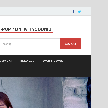
K-POP 7 DNI W TYGODNIU!
EDYSKI
RELACJE
WART UWAGI