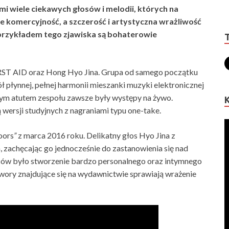
i wiele ciekawych głosów i melodii, których na
ie komercyjność, a szczerość i artystyczna wrażliwość
m przykładem tego zjawiska są bohaterowie
RST AID oraz Hong Hyo Jina. Grupa od samego początku
 płynnej, pełnej harmonii mieszanki muzyki elektronicznej
zym atutem zespołu zawsze były występy na żywo.
wersji studyjnych z nagraniami typu one-take.
oors
”
z marca 2016 roku. Delikatny głos Hyo Jina z
, zachęcając go jednocześnie do zastanowienia się nad
ów było stworzenie bardzo personalnego oraz intymnego
utwory znajdujące się na wydawnictwie sprawiają wrażenie