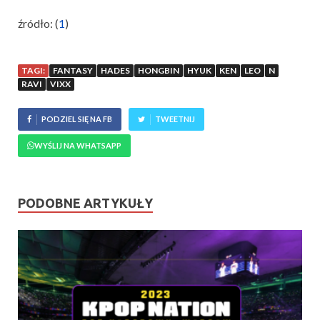
źródło: (
1
)
TAGI:
FANTASY
HADES
HONGBIN
HYUK
KEN
LEO
N
RAVI
VIXX
PODZIEL SIĘ NA FB
TWEETNIJ
WYŚLIJ NA WHATSAPP
PODOBNE ARTYKUŁY