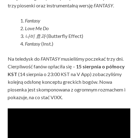
trzy piosenki oraz instrumentalną wersję
FANTASY
.
Fantasy
Love Me Do
나비 효과
(Butterfly Effect)
Fantasy
(Inst.)
Na teledysk do
FANTASY
musieliśmy poczekać trzy dni.
Cierpliwość fanów opłaciła się –
15 sierpnia o północy
KST
(14 sierpnia o 23:00 KST na V App) zobaczyliśmy
kolejną odsłonę konceptu greckich bogów. Nowa
piosenka jest skomponowana z ogromnym rozmachem i
pokazuje, na co stać VIXX.