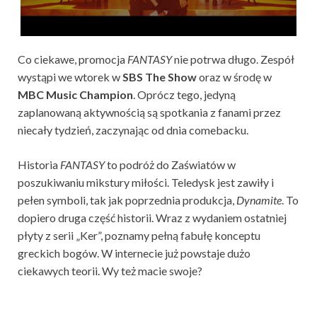
Co ciekawe, promocja
FANTASY
nie potrwa długo. Zespół
wystąpi we wtorek w
SBS The Show
oraz w środę w
MBC Music Champion
. Oprócz tego, jedyną
zaplanowaną aktywnością są spotkania z fanami przez
niecały tydzień, zaczynając od dnia comebacku.
Historia
FANTASY
to podróż do Zaświatów w
poszukiwaniu mikstury miłości. Teledysk jest zawiły i
pełen symboli, tak jak poprzednia produkcja,
Dynamite
. To
dopiero druga część historii. Wraz z wydaniem ostatniej
płyty z serii „Ker”, poznamy pełną fabułę konceptu
greckich bogów. W internecie już powstaje dużo
ciekawych teorii. Wy też macie swoje?