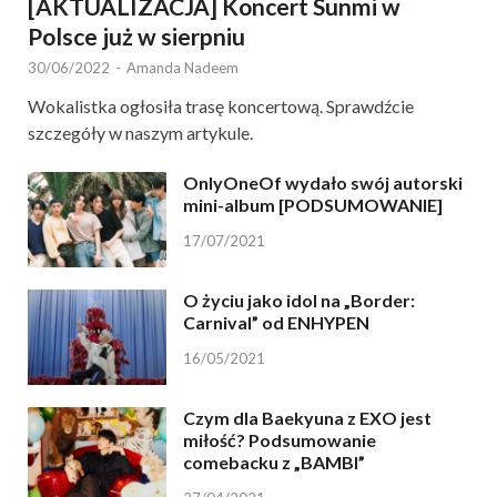
[AKTUALIZACJA] Koncert Sunmi w
Polsce już w sierpniu
30/06/2022
-
Amanda Nadeem
Wokalistka ogłosiła trasę koncertową. Sprawdźcie
szczegóły w naszym artykule.
OnlyOneOf wydało swój autorski
mini-album [PODSUMOWANIE]
17/07/2021
O życiu jako idol na „Border:
Carnival” od ENHYPEN
16/05/2021
Czym dla Baekyuna z EXO jest
miłość? Podsumowanie
comebacku z „BAMBI”