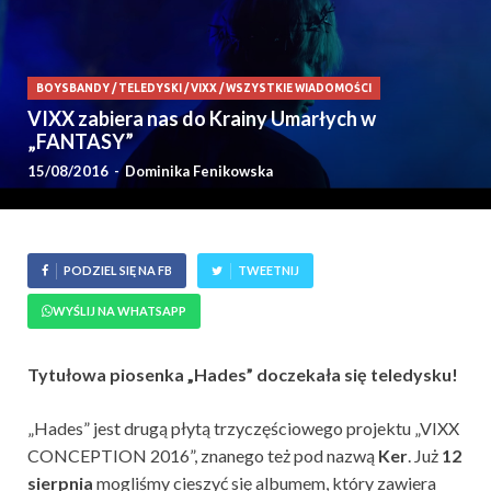
BOYSBANDY
/
TELEDYSKI
/
VIXX
/
WSZYSTKIE WIADOMOŚCI
VIXX zabiera nas do Krainy Umarłych w
„FANTASY”
15/08/2016
-
Dominika Fenikowska
PODZIEL SIĘ NA FB
TWEETNIJ
WYŚLIJ NA WHATSAPP
Tytułowa piosenka „Hades” doczekała się teledysku!
„Hades” jest drugą płytą trzyczęściowego projektu „VIXX
CONCEPTION 2016”, znanego też pod nazwą
Ker
. Już
12
sierpnia
mogliśmy cieszyć się albumem, który zawiera