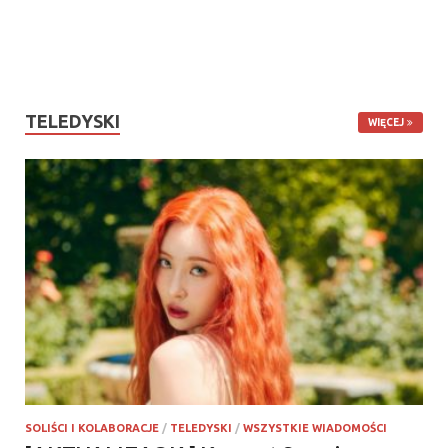
TELEDYSKI
WIĘCEJ
SOLIŚCI I KOLABORACJE
/
TELEDYSKI
/
WSZYSTKIE WIADOMOŚCI