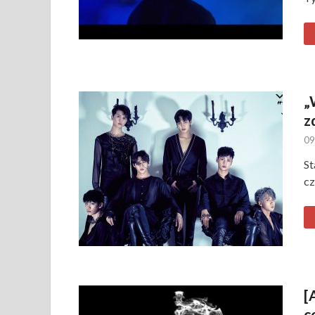
„
z
09
St
c
[
c