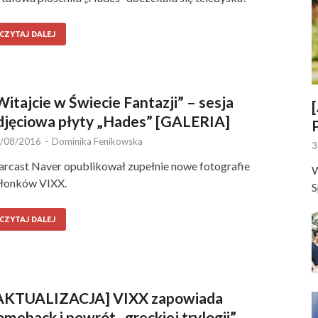
CZYTAJ DALEJ
Witajcie w Świecie Fantazji” – sesja
djęciowa płyty „Hades” [GALERIA]
/08/2016
-
Dominika Fenikowska
3
arcast Naver opublikował zupełnie nowe fotografie
W
złonków VIXX.
S
CZYTAJ DALEJ
AKTUALIZACJA] VIXX zapowiada
omeback i powrót „greckiej trylogii”