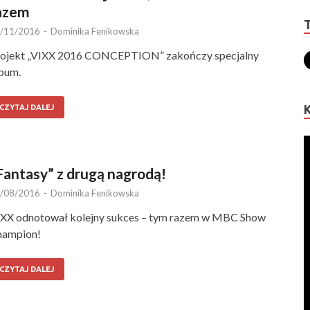
azem
/11/2016
-
Dominika Fenikowska
ojekt „VIXX 2016 CONCEPTION” zakończy specjalny
bum.
CZYTAJ DALEJ
Fantasy” z drugą nagrodą!
/08/2016
-
Dominika Fenikowska
XX odnotował kolejny sukces – tym razem w MBC Show
hampion!
CZYTAJ DALEJ