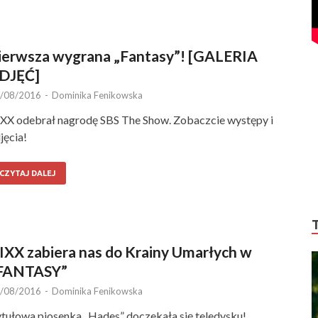
ierwsza wygrana „Fantasy”! [GALERIA
DJĘĆ]
/08/2016
-
Dominika Fenikowska
XX odebrał nagrodę SBS The Show. Zobaczcie występy i
jęcia!
CZYTAJ DALEJ
IXX zabiera nas do Krainy Umarłych w
FANTASY”
/08/2016
-
Dominika Fenikowska
tułowa piosenka „Hades” doczekała się teledysku!