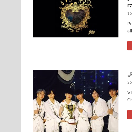
r
15
Pr
al
„
25
VI
C