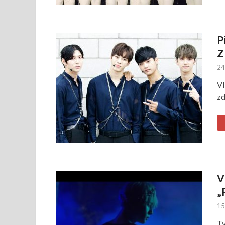
P
Z
24
VI
zd
V
„
15
Ty