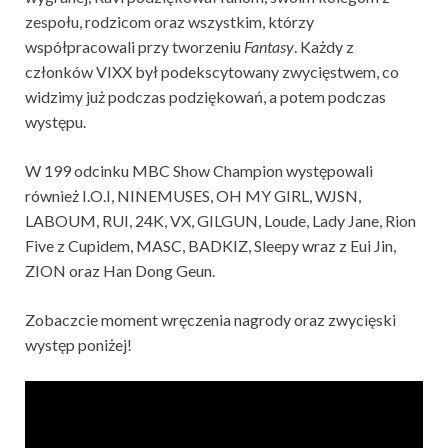
zespołu, rodzicom oraz wszystkim, którzy
współpracowali przy tworzeniu
Fantasy
. Każdy z
członków VIXX był podekscytowany zwycięstwem, co
widzimy już podczas podziękowań, a potem podczas
występu.
W 199 odcinku MBC Show Champion występowali
również I.O.I, NINEMUSES, OH MY GIRL, WJSN,
LABOUM, RUI, 24K, VX, GILGUN, Loude, Lady Jane, Rion
Five z Cupidem, MASC, BADKIZ, Sleepy wraz z Eui Jin,
ZION oraz Han Dong Geun.
Zobaczcie moment wręczenia nagrody oraz zwycięski
występ poniżej!