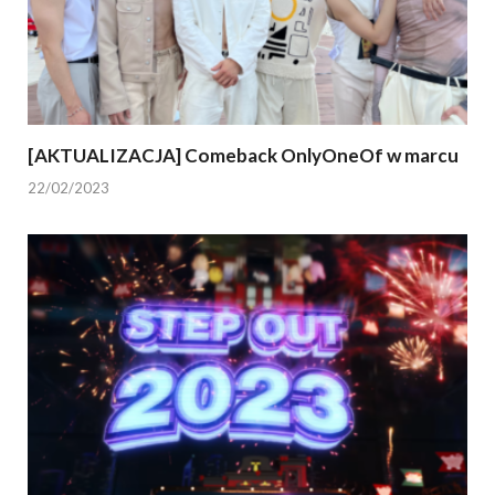
[AKTUALIZACJA] Comeback OnlyOneOf w marcu
22/02/2023