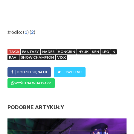
źródło: (
1
) (
2
)
TAGI:
FANTASY
HADES
HONGBIN
HYUK
KEN
LEO
N
RAVI
SHOW CHAMPION
VIXX
PODZIEL SIĘ NA FB
TWEETNIJ
WYŚLIJ NA WHATSAPP
PODOBNE ARTYKUŁY