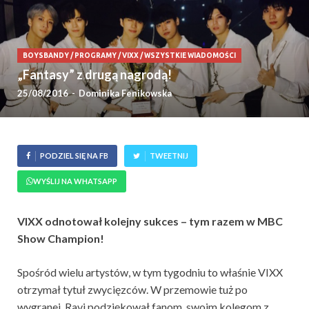
BOYSBANDY
/
PROGRAMY
/
VIXX
/
WSZYSTKIE WIADOMOŚCI
„Fantasy” z drugą nagrodą!
25/08/2016
-
Dominika Fenikowska
PODZIEL SIĘ NA FB
TWEETNIJ
WYŚLIJ NA WHATSAPP
VIXX odnotował kolejny sukces – tym razem w MBC
Show Champion!
Spośród wielu artystów, w tym tygodniu to właśnie VIXX
otrzymał tytuł zwycięzców. W przemowie tuż po
wygranej, Ravi podziękował fanom, swoim kolegom z