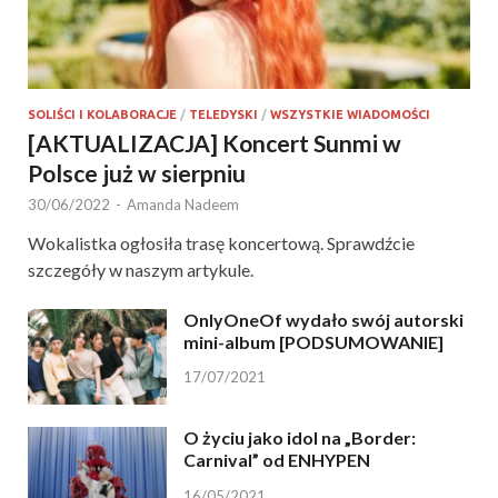
SOLIŚCI I KOLABORACJE
/
TELEDYSKI
/
WSZYSTKIE WIADOMOŚCI
[AKTUALIZACJA] Koncert Sunmi w
Polsce już w sierpniu
30/06/2022
-
Amanda Nadeem
Wokalistka ogłosiła trasę koncertową. Sprawdźcie
szczegóły w naszym artykule.
OnlyOneOf wydało swój autorski
mini-album [PODSUMOWANIE]
17/07/2021
O życiu jako idol na „Border:
Carnival” od ENHYPEN
16/05/2021