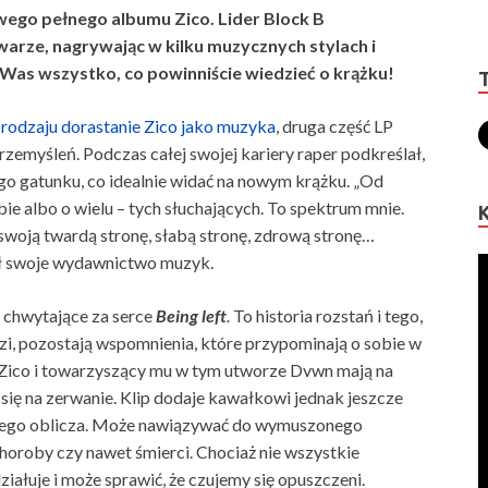
owego pełnego albumu Zico. Lider Block B
arze, nagrywając w kilku muzycznych stylach i
 Was wszystko, co powinniście wiedzieć o krążku!
odzaju dorastanie Zico jako muzyka
, druga część LP
rzemyśleń. Podczas całej swojej kariery raper podkreślał,
ego gatunku, co idealnie widać na nowym krążku. „Od
e albo o wielu – tych słuchających. To spektrum mnie.
swoją twardą stronę, słabą stronę, zdrową stronę…
sał swoje wydawnictwo muzyk.
t chwytające za serce
Being left
.
To historia rozstań i tego,
zi, pozostają wspomnienia, które przypominają o sobie w
 Zico i towarzyszący mu w tym utworze Dvwn mają na
się na zerwanie. Klip dodaje kawałkowi jednak jeszcze
ednego oblicza. Może nawiązywać do wymuszonego
horoby czy nawet śmierci. Chociaż nie wszystkie
ziałuje i może sprawić, że czujemy się opuszczeni.