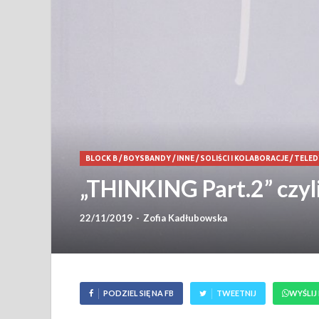
BLOCK B
/
BOYSBANDY
/
INNE
/
SOLIŚCI I KOLABORACJE
/
TELED
„THINKING Part.2” czyli
22/11/2019
-
Zofia Kadłubowska
PODZIEL SIĘ NA FB
TWEETNIJ
WYŚLIJ