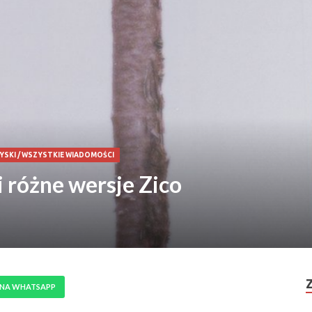
YSKI
/
WSZYSTKIE WIADOMOŚCI
 różne wersje Zico
 NA WHATSAPP