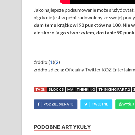
Jako najlepsze podsumowanie może służyć cytat 
nigdy nie jest w pełni zadowolony ze swojej pra
dam temu krążkowi 90 punktów na 100. Nie wi
ale skoro ja go stworzyłem, dostanie 90 pun
źródło:(
1
)(
2
)
źródło zdjęcia: Oficjalny Twitter KOZ Entertain
TAGI:
BLOCK B
MV
THINKING
THINKING PART.2
PODZIEL SIĘ NA FB
TWEETNIJ
WYŚLIJ
PODOBNE ARTYKUŁY