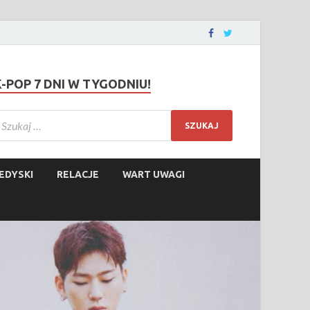
K-POP 7 DNI W TYGODNIU!
EDYSKI
RELACJE
WART UWAGI