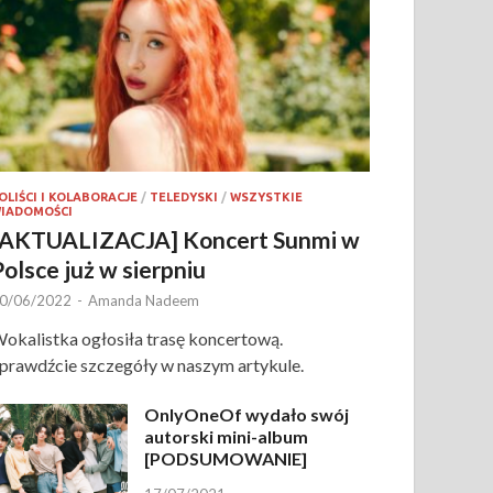
OLIŚCI I KOLABORACJE
/
TELEDYSKI
/
WSZYSTKIE
IADOMOŚCI
[AKTUALIZACJA] Koncert Sunmi w
Polsce już w sierpniu
0/06/2022
-
Amanda Nadeem
okalistka ogłosiła trasę koncertową.
prawdźcie szczegóły w naszym artykule.
OnlyOneOf wydało swój
autorski mini-album
[PODSUMOWANIE]