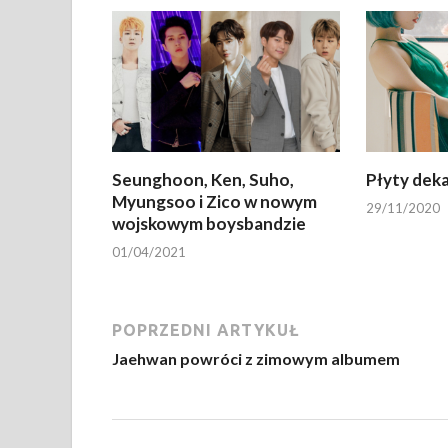
Seunghoon, Ken, Suho,
Płyty deka
Myungsoo i Zico w nowym
29/11/2020
wojskowym boysbandzie
01/04/2021
POPRZEDNI ARTYKUŁ
Jaehwan powróci z zimowym albumem