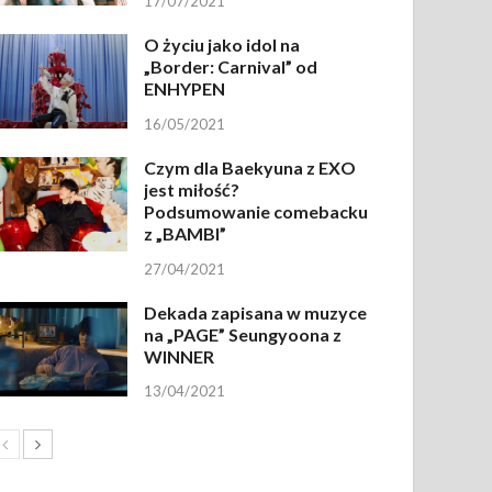
17/07/2021
O życiu jako idol na
„Border: Carnival” od
ENHYPEN
16/05/2021
Czym dla Baekyuna z EXO
jest miłość?
Podsumowanie comebacku
z „BAMBI”
27/04/2021
Dekada zapisana w muzyce
na „PAGE” Seungyoona z
WINNER
13/04/2021