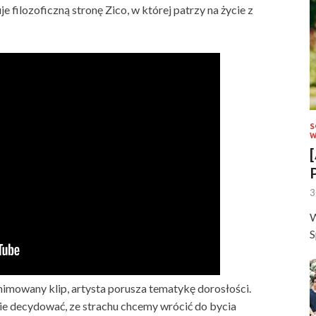
 filozoficzną stronę Zico, w której patrzy na życie z
S
W
3
W
S
imowany klip, artysta porusza tematykę dorosłości.
ie decydować, ze strachu chcemy wrócić do bycia