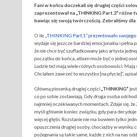
Fani w końcu doczekali się drugiej części sol
zaprezentował na „THINKING Part.2” różne tw
bawiąc się swoją twórczością. Zebraliśmy dla
O ile
„THINKING Part.1” prezentowało swojego r
wydaje się jeszcze bardziej emocjonalna i pełna p
że nie chce być szufladkowany jako artysta jedn
początku do końca, album może być o jednej osobi
Ludzie też mają wiele różnych osobowości. Mają 
Chciałem zawrzeć to wszystko [na płycie]”, opi
Główną piosenką drugiej części
„THINKING”
jes
co po sobie zostawiają. Gdy druga osoba odchod
najmniej oczekiwanych momentach. Zdaje się, że
myśli głównie koniec związku, gdy para decyduje 
więcej głębi. Rozstanie nie ma bowiem tylko j
opuszczenia drugiej osoby, chociażby w wyniku c
pożegnania są takie same, każde z nich na nas odd