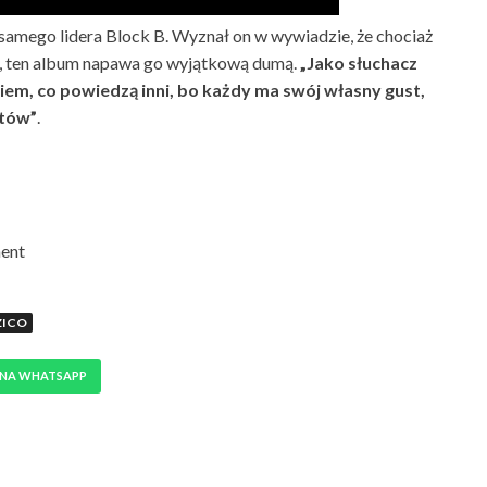
samego lidera Block B. Wyznał on w wywiadzie, że chociaż
cy, ten album napawa go wyjątkową dumą.
„Jako słuchacz
em, co powiedzą inni, bo każdy ma swój własny gust,
któw”
.
ment
ZICO
 NA WHATSAPP