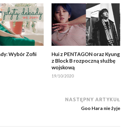
dy: Wybór Zofii
Hui z PENTAGON oraz Kyung
z Block B rozpoczną służbę
wojskową
19/10/2020
NASTĘPNY ARTYKUŁ
Goo Hara nie żyje