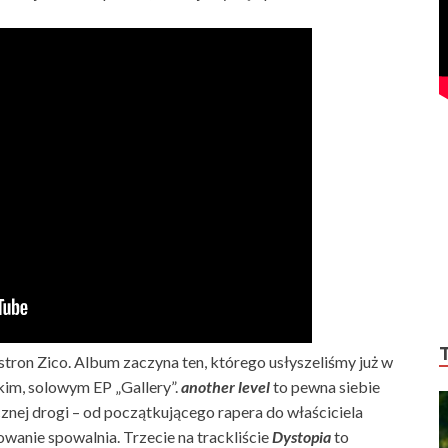
tron Zico. Album zaczyna ten, którego usłyszeliśmy już w
im, solowym EP „Gallery”.
another level
to pewna siebie
cznej drogi – od początkującego rapera do właściciela
wanie spowalnia. Trzecie na trackliście
Dystopia
to