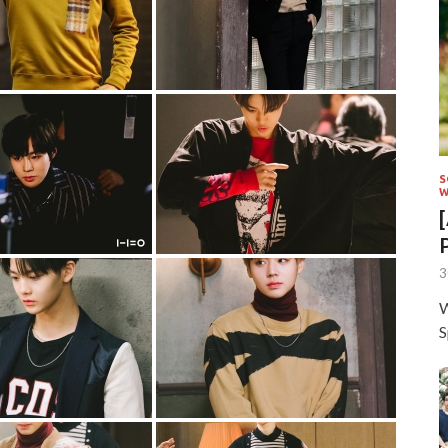
S
W
3
W
S