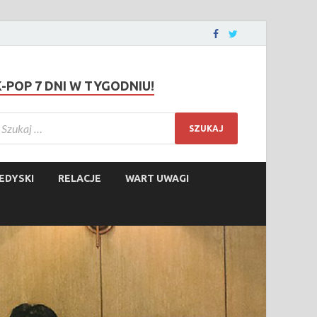
K-POP 7 DNI W TYGODNIU!
EDYSKI
RELACJE
WART UWAGI