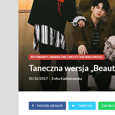
BOYSBANDY
/
WANNA ONE
/
WSZYSTKIE WIADOMOŚCI
Taneczna wersja „Beau
15/12/2017
-
Zofia Kadłubowska
PODZIEL SIĘ NA FB
TWEETNIJ
WYŚLIJ