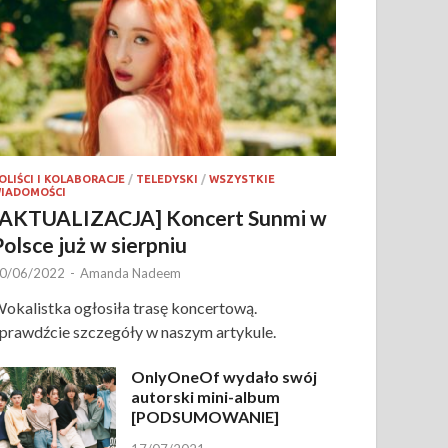
OLIŚCI I KOLABORACJE
/
TELEDYSKI
/
WSZYSTKIE
IADOMOŚCI
[AKTUALIZACJA] Koncert Sunmi w
Polsce już w sierpniu
0/06/2022
-
Amanda Nadeem
okalistka ogłosiła trasę koncertową.
prawdźcie szczegóły w naszym artykule.
OnlyOneOf wydało swój
autorski mini-album
[PODSUMOWANIE]