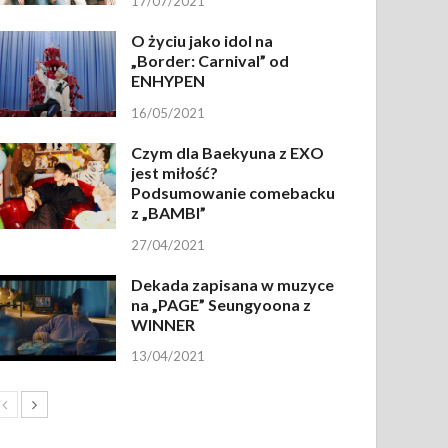
17/07/2021
O życiu jako idol na
„Border: Carnival” od
ENHYPEN
16/05/2021
Czym dla Baekyuna z EXO
jest miłość?
Podsumowanie comebacku
z „BAMBI”
27/04/2021
Dekada zapisana w muzyce
na „PAGE” Seungyoona z
WINNER
13/04/2021