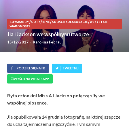
BOYSBANDY
/
GOT7
/
INNE
/
SOLIŚCI I KOLABORACJE
/
WSZYSTKIE
WIADOMOŚCI
Jia i Jackson we wspólnym utworze
15/12/2017
-
Karolina Fedrau
PODZIEL SIĘ NA FB
TWEETNIJ
WYŚLIJ NA WHATSAPP
Była członkini Miss A i Jackson połączą siły we
wspólnej piosence.
Jia opublikowała 14 grudnia fotografię, na której szepcze
do ucha tajemniczemu mężczyźnie. Tym samym