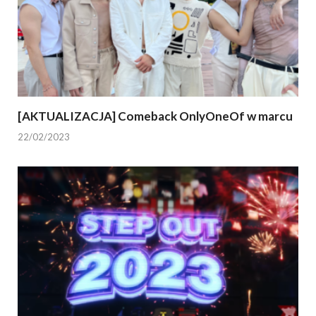
[AKTUALIZACJA] Comeback OnlyOneOf w marcu
22/02/2023