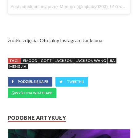
Post udostępniony przez Mengjia (@mjbaby0203)
14 Gru, 2017 o 7:20 PST
źródło zdjęcia: Oficjalny Instagram Jacksona
TAGI:
#MOOD
GOT7
JACKSON
JACKSON WANG
JIA
MENG JIA
PODZIEL SIĘ NA FB
TWEETNIJ
WYŚLIJ NA WHATSAPP
PODOBNE ARTYKUŁY