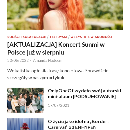
SOLIŚCI I KOLABORACJE
/
TELEDYSKI
/
WSZYSTKIE WIADOMOŚCI
[AKTUALIZACJA] Koncert Sunmi w
Polsce już w sierpniu
30/06/2022
-
Amanda Nadeem
Wokalistka ogłosiła trasę koncertową. Sprawdźcie
szczegóły w naszym artykule.
OnlyOneOf wydało swój autorski
mini-album [PODSUMOWANIE]
17/07/2021
O życiu jako idol na „Border:
Carnival” od ENHYPEN