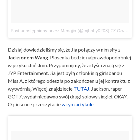
Post udostępniony przez Mengjia (@mjbaby0203)
13 Gru, 2017 o 6:42 PST
Dzisiaj dowiedzieliśmy się, że Jia połączy w nim siły z
Jacksonem Wang
. Piosenka będzie najprawdopodobniej
w języku chińskim. Przypomnijmy, że artyści znają się z
JYP Entertainment. Jia jest byłą członkinią girlsbandu
Miss A, z którego odeszła po zakończeniu jej kontraktu z
wytwórnią. Więcej znajdziecie
TUTAJ
. Jackson, raper
GOT7, wydał niedawno swój drugi solowy singiel,
OKAY
.
O piosence przeczytacie
w tym artykule
.