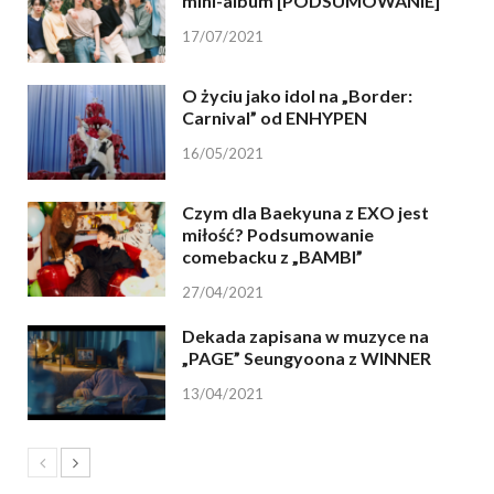
mini-album [PODSUMOWANIE]
17/07/2021
O życiu jako idol na „Border:
Carnival” od ENHYPEN
16/05/2021
Czym dla Baekyuna z EXO jest
miłość? Podsumowanie
comebacku z „BAMBI”
27/04/2021
Dekada zapisana w muzyce na
„PAGE” Seungyoona z WINNER
13/04/2021