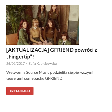
[AKTUALIZACJA] GFRIEND powróci z
„Fingertip”!
26/02/2017
-
Zofia Kadłubowska
Wytwórnia Source Music podzieliła się pierwszymi
teaserami comebacku GFRIEND.
CZYTAJ DALEJ