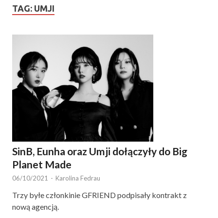
TAG:
UMJI
SinB, Eunha oraz Umji dołączyły do Big
Planet Made
06/10/2021
-
Karolina Fedrau
Trzy byłe członkinie GFRIEND podpisały kontrakt z
nową agencją.