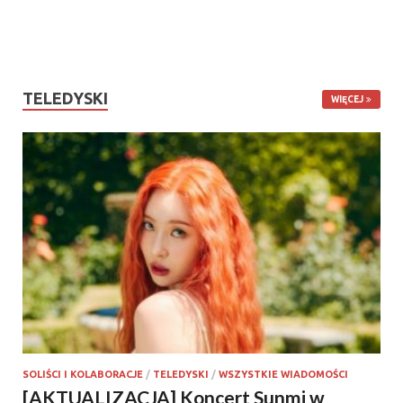
TELEDYSKI
WIĘCEJ
SOLIŚCI I KOLABORACJE
/
TELEDYSKI
/
WSZYSTKIE WIADOMOŚCI
[AKTUALIZACJA] Koncert Sunmi w