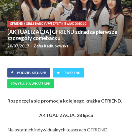
GFRIEND
/
GIRLSBANDY
/
WSZYSTKIE WIADOMOŚCI
[AKTUALIZACJA] GFRIEND zdradza pierwsze
szczegóły comebacku
20/07/2017
-
Zofia Kadłubowska
PODZIEL SIĘ NA FB
TWEETNIJ
WYŚLIJ NA WHATSAPP
Rozpoczęła się promocja kolejnego krążka GFRIEND.
AKTUALIZACJA: 28 lipca
Na ostatnich indywidualnych teaserach GFRIEND