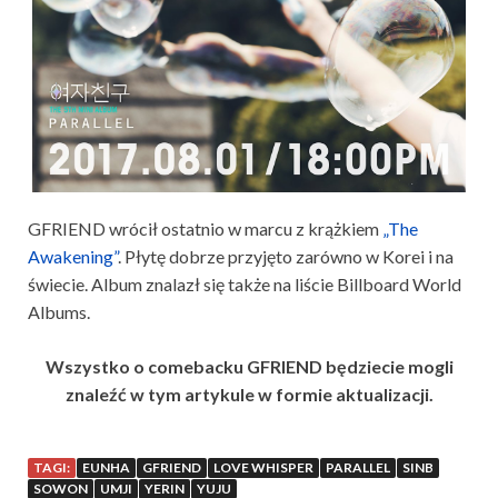
GFRIEND wrócił ostatnio w marcu z krążkiem
„The
Awakening”
. Płytę dobrze przyjęto zarówno w Korei i na
świecie. Album znalazł się także na liście Billboard World
Albums.
Wszystko o comebacku GFRIEND będziecie mogli
znaleźć w tym artykule w formie aktualizacji.
TAGI:
EUNHA
GFRIEND
LOVE WHISPER
PARALLEL
SINB
SOWON
UMJI
YERIN
YUJU