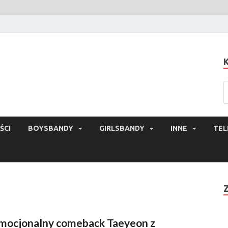
ŚCI
BOYSBANDY
GIRLSBANDY
INNE
TEL
mocjonalny comeback Taeyeon z