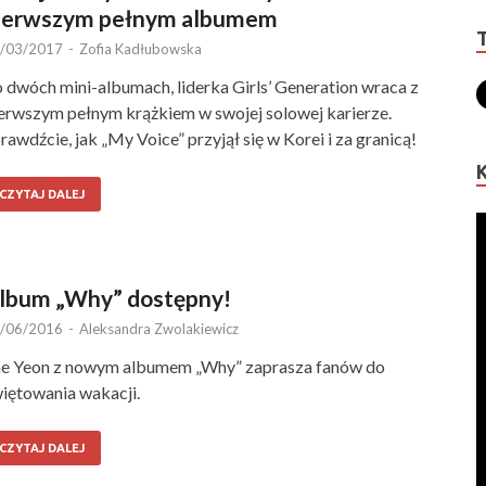
ierwszym pełnym albumem
/03/2017
-
Zofia Kadłubowska
 dwóch mini-albumach, liderka Girls’ Generation wraca z
erwszym pełnym krążkiem w swojej solowej karierze.
rawdźcie, jak „My Voice” przyjął się w Korei i za granicą!
CZYTAJ DALEJ
lbum „Why” dostępny!
/06/2016
-
Aleksandra Zwolakiewicz
e Yeon z nowym albumem „Why” zaprasza fanów do
iętowania wakacji.
CZYTAJ DALEJ