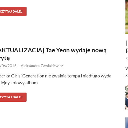
CZYTAJ DALEJ
AKTUALIZACJA] Tae Yeon wydaje nową
łytę
3
/06/2016
-
Aleksandra Zwolakiewicz
W
S
derka Girls’ Generation nie zwalnia tempa i niedługo wyda
lejny solowy album.
CZYTAJ DALEJ