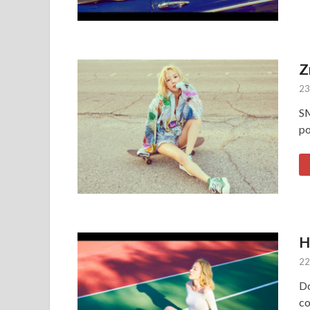
Z
23
SM
po
H
22
Do
co