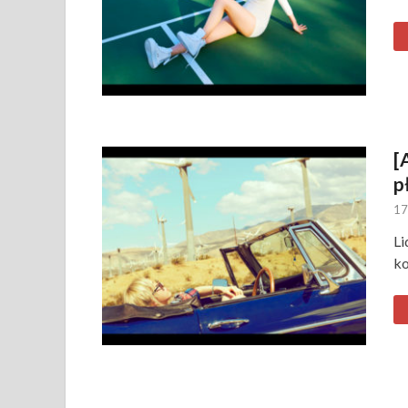
[
p
17
Li
ko