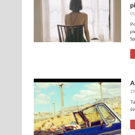
p
01
Po
pi
Sp
A
29
Ta
św