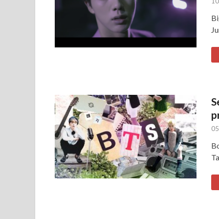
10
Bi
Ju
S
p
05
Bo
Ta