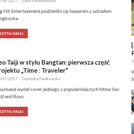
/08/2017
-
Zofia Kadłubowska
g Hit Entertainment podzieliło się teaserem z udziałem
ngkooka.
CZYTAJ DALEJ
eo Taiji w stylu Bangtan: pierwsza część
3
rojektu „Time : Traveler”
W
S
/07/2017
-
Dominika Fenikowska
ysband wydał cover jednego z popularniejszych hitów Seo
iji and Boys.
CZYTAJ DALEJ