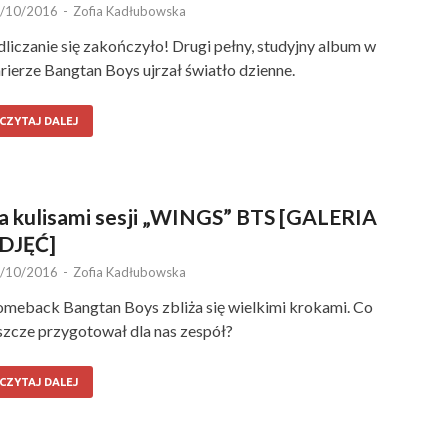
/10/2016
-
Zofia Kadłubowska
liczanie się zakończyło! Drugi pełny, studyjny album w
rierze Bangtan Boys ujrzał światło dzienne.
CZYTAJ DALEJ
a kulisami sesji „WINGS” BTS [GALERIA
DJĘĆ]
/10/2016
-
Zofia Kadłubowska
meback Bangtan Boys zbliża się wielkimi krokami. Co
szcze przygotował dla nas zespół?
CZYTAJ DALEJ