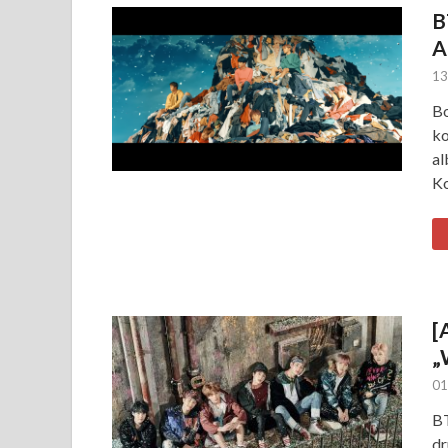
B
A
13
Bo
ko
al
Ko
[
„
01
BT
dr