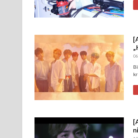
[
„
06
Bi
kr
[
n