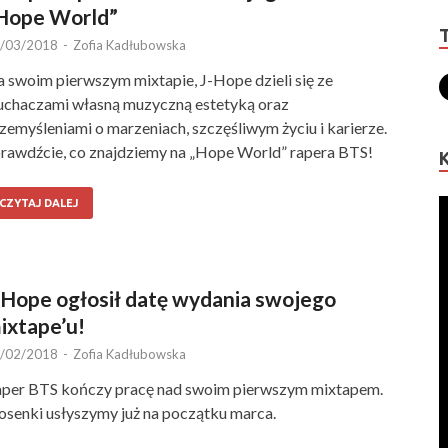
Hope World”
/03/2018
-
Zofia Kadłubowska
 swoim pierwszym mixtapie, J-Hope dzieli się ze
uchaczami własną muzyczną estetyką oraz
zemyśleniami o marzeniach, szczęśliwym życiu i karierze.
rawdźcie, co znajdziemy na „Hope World” rapera BTS!
CZYTAJ DALEJ
-Hope ogłosił datę wydania swojego
ixtape’u!
/02/2018
-
Zofia Kadłubowska
per BTS kończy pracę nad swoim pierwszym mixtapem.
osenki usłyszymy już na początku marca.