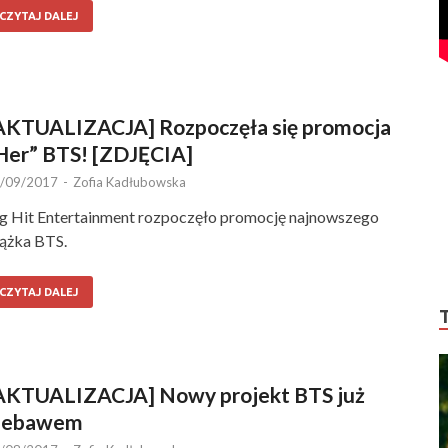
CZYTAJ DALEJ
AKTUALIZACJA] Rozpoczęła się promocja
Her” BTS! [ZDJĘCIA]
/09/2017
-
Zofia Kadłubowska
g Hit Entertainment rozpoczęło promocję najnowszego
ążka BTS.
CZYTAJ DALEJ
AKTUALIZACJA] Nowy projekt BTS już
iebawem