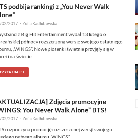
TS podbija rankingi z „You Never Walk
lone”
/02/2017
-
Zofia Kadłubowska
ysband z Big Hit Entertainment wydał 13 lutego o
reańskiej północy rozszerzoną wersję swojego ostatniego
bumu, „WINGS”. Nowe piosenki świetnie przyjęły się w
rei i na świecie.
CZYTAJ DALEJ
AKTUALIZACJA] Zdjęcia promocyjne
WINGS: You Never Walk Alone” BTS!
/02/2017
-
Zofia Kadłubowska
S rozpoczyna promocję rozszerzonej wersji swojego
ugiego pełnego albumu „WINGS”.