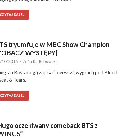
CZYTAJ DALEJ
TS tryumfuje w MBC Show Champion
ZOBACZ WYSTĘPY]
/10/2016
-
Zofia Kadłubowska
ngtan Boys mogą zapisać pierwszą wygraną pod Blood
eat & Tears.
CZYTAJ DALEJ
ługo oczekiwany comeback BTS z
WINGS”