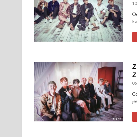
10
Od
ka
Z
Z
06
Co
je