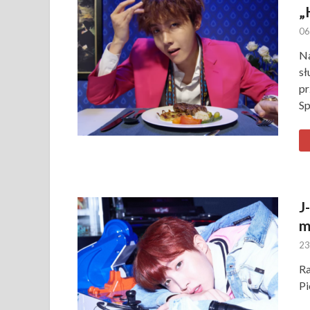
„
06
Na
sł
pr
Sp
J
m
23
Ra
Pi