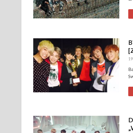
B
[
19
Ba
Sw
D
„