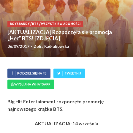
BOYSBANDY
/
BTS
/
WSZYSTKIE WIADOMOŚCI
[AKTUALIZACJA] Rozpoczęła się promocja
„Her” BTS! [ZDJĘCIA]
06/09/2017
-
Zofia Kadłubowska
PODZIEL SIĘ NA FB
TWEETNIJ
WYŚLIJ NA WHATSAPP
Big Hit Entertainment rozpoczęło promocję
najnowszego krążka BTS.
AKTUALIZACJA: 14 września