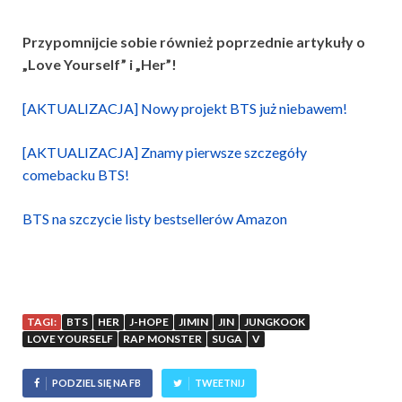
Przypomnijcie sobie również poprzednie artykuły o
„Love Yourself” i „Her”!
[AKTUALIZACJA] Nowy projekt BTS już niebawem!
[AKTUALIZACJA] Znamy pierwsze szczegóły
comebacku BTS!
BTS na szczycie listy bestsellerów Amazon
TAGI:
BTS
HER
J-HOPE
JIMIN
JIN
JUNGKOOK
LOVE YOURSELF
RAP MONSTER
SUGA
V
PODZIEL SIĘ NA FB
TWEETNIJ