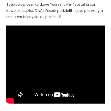
Tytułową piosenką „Love Yourself: Her” został drugi
kawałek krążka,
DNA
! Zespół podzielił się też pierwszym
teaserem teledysku do piosenki!