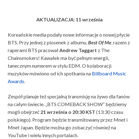
AKTUALIZACJA: 11 września
Koreańskie media podały nowe informacje o nowej płycie
BTS. Przy jednej z piosenek z albumu,
Best Of Me
, razem z
raperami BTS pracował
Andrew Taggart
z The
Chainsmokers! Kawałek ma być pełnym energii,
tanecznym numerem w stylu EDM. O kolaboracji
muzyków mówiono od ich spotkania na
Billboard Music
Awards
.
Zespół planuje też specjalną transmisję na żywo dla fanów
na całym świecie. „BTS COMEBACK SHOW” będziemy
mogli obejrzeć
21 września o 20:30 KST
(13:30 czasu
polskiego). Program będzie transmitowany przez Mnet i
Mnet Japan. Będzie można go zobaczyć również na
YouTube i wielu innych portalach.