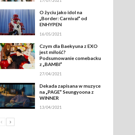
17/07/2021
O życiu jako idol na
„Border: Carnival” od
ENHYPEN
16/05/2021
Czym dla Baekyuna z EXO
jest miłość?
Podsumowanie comebacku
z „BAMBI”
27/04/2021
Dekada zapisana w muzyce
na „PAGE” Seungyoona z
WINNER
13/04/2021