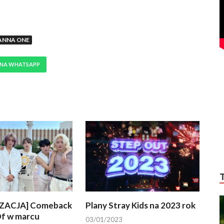
NNA ONE
 NA WHATSAPP
ZACJA] Comeback
Plany Stray Kids na 2023 rok
f w marcu
03/01/2023