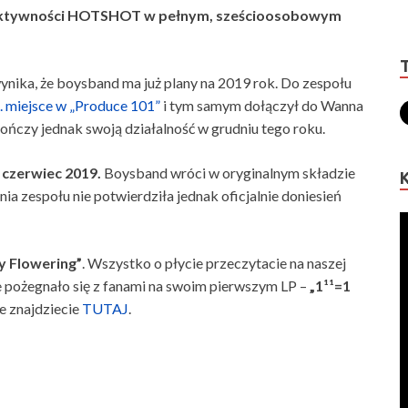
aktywności HOTSHOT w pełnym, sześcioosobowym
ynika, że boysband ma już plany na 2019 rok. Do zespołu
1. miejsce w „Produce 101”
i tym samym dołączył do Wanna
ńczy jednak swoją działalność w grudniu tego roku.
a
czerwiec 2019.
Boysband wróci w oryginalnym składzie
ia zespołu nie potwierdziła jednak oficjalnie doniesień
ly Flowering”
. Wszystko o płycie przeczytacie na naszej
 pożegnało się z fanami na swoim pierwszym LP –
„1¹¹=1
ie znajdziecie
TUTAJ
.