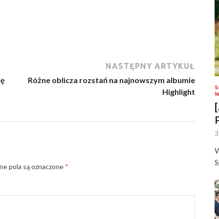
NASTĘPNY ARTYKUŁ
ję
Różne oblicza rozstań na najnowszym albumie
S
Highlight
W
3
W
S
e pola są oznaczone
*