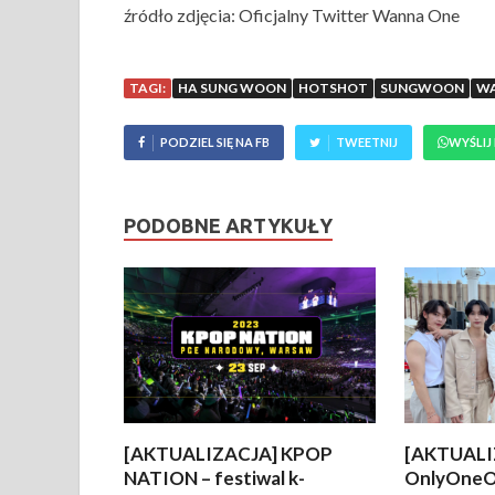
źródło zdjęcia: Oficjalny Twitter Wanna One
TAGI:
HA SUNG WOON
HOTSHOT
SUNGWOON
WA
PODZIEL SIĘ NA FB
TWEETNIJ
WYŚLIJ
PODOBNE ARTYKUŁY
[AKTUALIZACJA] KPOP
[AKTUALI
NATION – festiwal k-
OnlyOneO