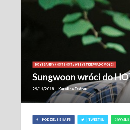
BOYSBANDY
/
HOTSHOT
/
WSZYSTKIE WIADOMOŚCI
Sungwoon wróci do HO
29/11/2018
-
Karolina Fedrau
PODZIEL SIĘ NA FB
TWEETNIJ
WYŚLIJ