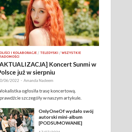
OLIŚCI I KOLABORACJE
/
TELEDYSKI
/
WSZYSTKIE
IADOMOŚCI
[AKTUALIZACJA] Koncert Sunmi w
Polsce już w sierpniu
0/06/2022
-
Amanda Nadeem
okalistka ogłosiła trasę koncertową.
prawdźcie szczegóły w naszym artykule.
OnlyOneOf wydało swój
autorski mini-album
[PODSUMOWANIE]