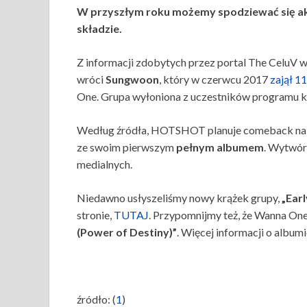
W przyszłym roku możemy spodziewać się 
składzie.
Z informacji zdobytych przez portal The CeluV w
wróci
Sungwoon
, który w czerwcu 2017
zajął 1
One. Grupa wyłoniona z uczestników programu ko
Według źródła, HOTSHOT planuje comeback n
ze swoim pierwszym
pełnym albumem
. Wytwórn
medialnych.
Niedawno usłyszeliśmy nowy krążek grupy,
„Ear
stronie,
TUTAJ
. Przypomnijmy też, że Wanna One
(Power of Destiny)”
. Więcej informacji o album
źródło: (
1
)