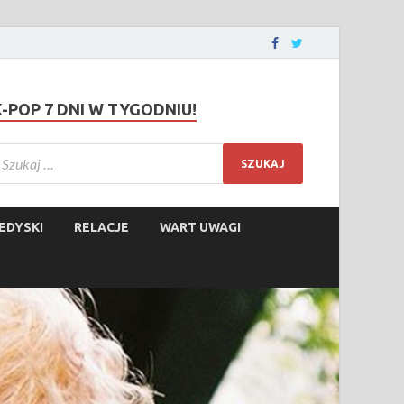
K-POP 7 DNI W TYGODNIU!
EDYSKI
RELACJE
WART UWAGI