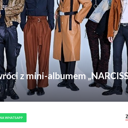
róci z mini-albumem „NARCIS
 NA WHATSAPP