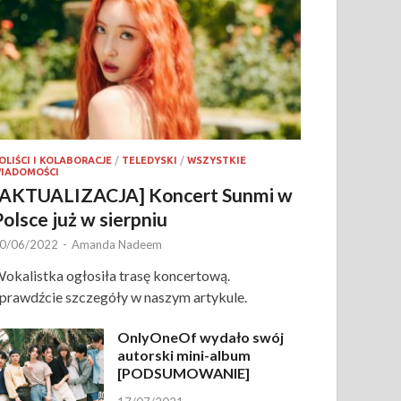
OLIŚCI I KOLABORACJE
/
TELEDYSKI
/
WSZYSTKIE
IADOMOŚCI
[AKTUALIZACJA] Koncert Sunmi w
Polsce już w sierpniu
0/06/2022
-
Amanda Nadeem
okalistka ogłosiła trasę koncertową.
prawdźcie szczegóły w naszym artykule.
OnlyOneOf wydało swój
autorski mini-album
[PODSUMOWANIE]