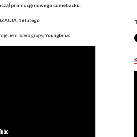
począł promocję nowego comebacku.
ZACJA: 18 lutego
zdjęciem lidera grupy,
Youngbina
: