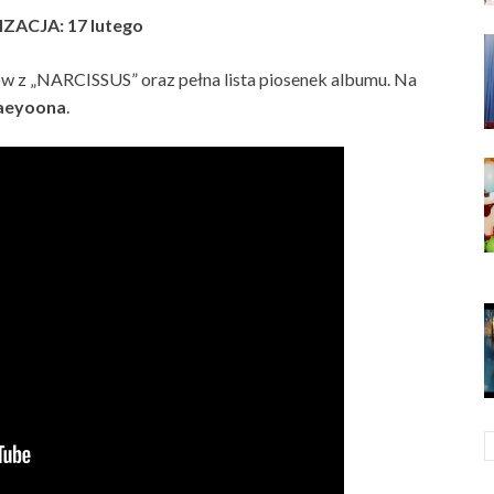
ZACJA: 17 lutego
w z „NARCISSUS” oraz pełna lista piosenek albumu. Na
aeyoona
.