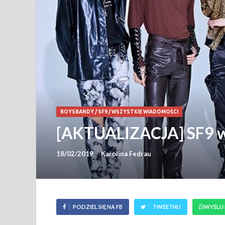
BOYSBANDY
/
SF9
/
WSZYSTKIE WIADOMOŚCI
[AKTUALIZACJA] SF9 w
18/02/2019
-
Karolina Fedrau
PODZIEL SIĘ NA FB
TWEETNIJ
WYŚLIJ