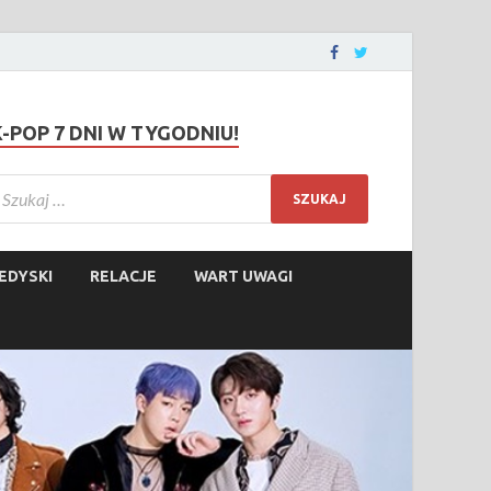
K-POP 7 DNI W TYGODNIU!
EDYSKI
RELACJE
WART UWAGI