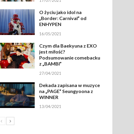
17/07/2021
O życiu jako idol na
„Border: Carnival” od
ENHYPEN
16/05/2021
Czym dla Baekyuna z EXO
jest miłość?
Podsumowanie comebacku
z „BAMBI”
27/04/2021
Dekada zapisana w muzyce
na „PAGE” Seungyoona z
WINNER
13/04/2021