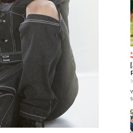
S
W
3
W
S